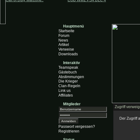
Call of Duty Warzone..
COD WW2 PS4 DLC 4
Hauptmenü
Startseite
Forum
News
Artikel
Verweise
Downloads
Interaktiv
Teamspeak
Gästebuch
Abstimmungen
Die Krieger
Clan-Regeln
Link us
Affiliates
Mitglieder
Zugriff verweig
Der Zugriff
Passwort vergessen?
Registrieren
Status