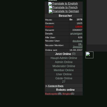
Besucher
1078
Heute:
Gestern:
1605
Rekord:
12836
Gesamt:
3368907
anzeigen
Details:
Alle User:
626
Neuster User:
docdope
DK-
Neuster Member:
Zippeeel
Online seit:
16.08.2007
(0)
Jetzt Online
Haupt-Admin Online
Admin Online
Moderator Online
Member Online
User Online
Gäste Online
27
Content-Stats
Robots online
(3),
(1)
Baiduspider
Bingbot