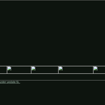
 Deutsche-Krieger.de
ster update fü..