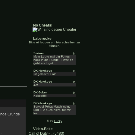
No Cheats!
Laberecke
Bitte einloggen um hier schreiben zu
können.
Steiner
Moin Leute mal ein Fettes
hallo in die Runde!! Hoffe es
geht euch gut.
DK-Hawkeye
Ist gelöscht Lolo
DK-Hawkeye
42!
DK-Joker
Kekse!!!!!!!
DK-Hawkeye
Servus! Privat-Match nein,
und FFA auch nicht, tut mir
leid.
gende Gründe
© by
Lucky
Video-Ecke
.
Call of Duty - .. (5483)