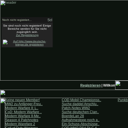
Noch nicht registriert...
Sie sind noch nicht registriert! Einige
Bereiche werden für Sie nicht
zugänglich sein.
Zur Registrierung
Registrieren
| Willkommen auf
Keine neuen Member!
COD Mobil Championss..
Punkbu
MW2 zu Anfänger-Freu..
Suche daddel Anschlu..
Modern Warfare II: L..
Patch-Notes WW2
CoD: Modern Warfare ..
Suche deutschen Clan..
Modern Warfare II-Me..
BoerdeLan 28
Season 4 Patchnotes
Aufnahmestopp noch a..
Modern Warefare 2
Ein-Schuss-Abschüsse..