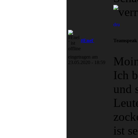
#Enel´
Teamspeak 
eingetragen am
Moin
23.05.2020 - 18:59
Ich 
und 
Leut
zock
ist s