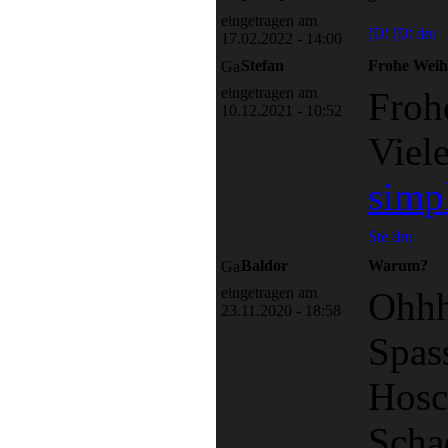
eingetragen am
17.02.2022 - 14:00
Stefan
Frohe Weih
eingetragen am
Froh
10.12.2021 - 10:52
Viel
simp
Baldor
Warum?
eingetragen am
Ohhh
23.11.2020 - 18:58
Spas
Hosc
Scha