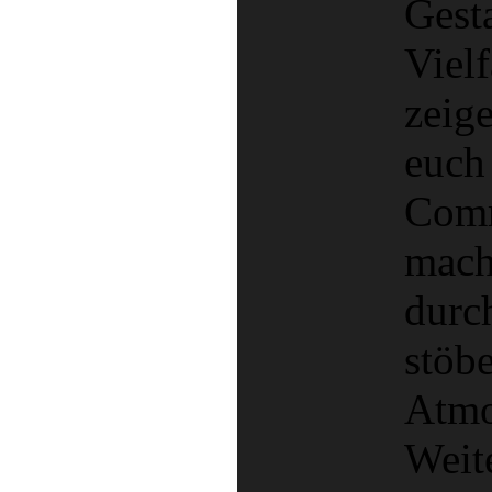
Gest
Vielf
zeige
euch
Comm
mach
durc
stöbe
Atmo
Weite