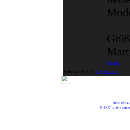
Mode
Grüß
Mart
Seiten
(129):
(1)
2
3
weiter
>
Diese Websi
PHPKIT ist eine eing