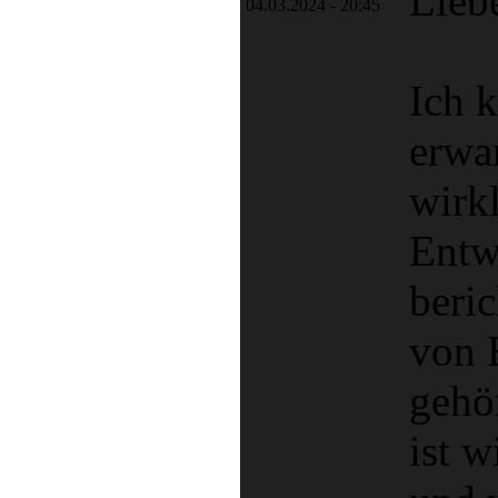
Lieb
04.03.2024 - 20:45
Ich 
erwa
wirk
Entw
beri
von
gehö
ist w