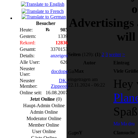
o
Advertisings
Besucher
Heute:
985
will
Gestern:
1339
Rekord:
12836
Gesamt:
3370153
Seiten
(129):
(1)
2
3
weiter
>
Details:
anzeigen
Alle User:
626
Autor
Eintrag
Neuster
Max
Viele Grüß
docdope
User:
eingetragen am
Hey 
Neuster
DK-
22.11.2024 - 06:22
Member:
Zippeeel
Online seit:
16.08.2007
Plan
Jetzt Online
(0)
Haupt-Admin Online
Spaß
Admin Online
Moderator Online
Member Online
User Online
psY
Clansuche
Gäste Online