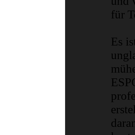
und 
für 
Es is
ungl
mühel
ESP
prof
erste
daran