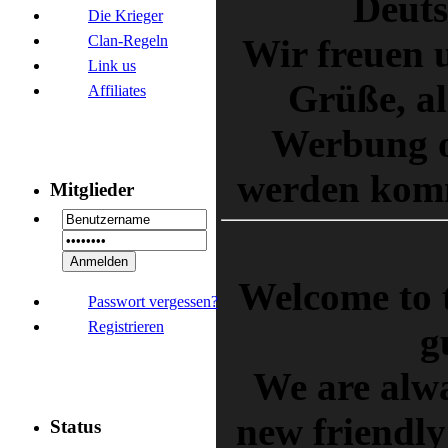
Deuts
Die Krieger
Clan-Regeln
Wir freuen 
Link us
Grüße, al
Affiliates
Werbung o
werden komm
Mitglieder
Welcome to 
Passwort vergessen?
Registrieren
g
We are alwa
new friendly
Status