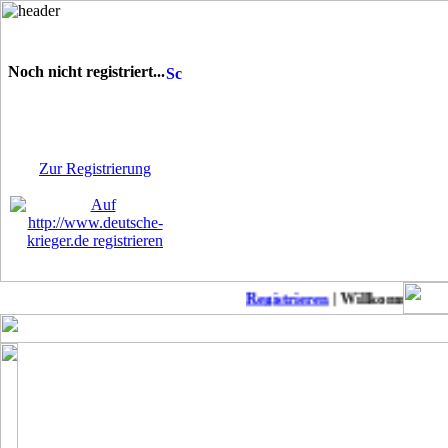
Noch nicht registriert...
Sie sind noch nicht
registriert! Einige Bereiche
werden für Sie nicht
zugänglich sein.
Zur Registrierung
Registrieren
| Willkommen auf D
Keine neuen Member!
COD Mobil Championss..
Punkb
MW2 zu Anfänger-Freu..
Suche daddel Anschlu..
Modern Warfare II: L..
Patch-Notes WW2
CoD: Modern Warfare ..
Suche deutschen Clan..
Modern Warfare II-Me..
BoerdeLan 28
Season 4 Patchnotes
Aufnahmestopp noch a..
Modern Warefare 2
Ein-Schuss-Abschüsse..
Call of Duty Warzone..
COD WW2 PS4 DLC 4