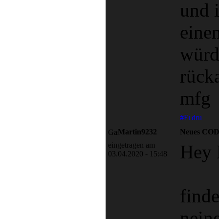
und 
eine
würd
rück
mfg
Martin9232
Neues CO
eingetragen am
Hey 
03.04.2020 - 15:48
find
nein