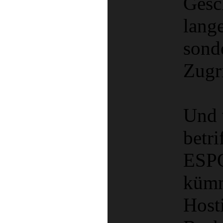
Gesc
lang
sonde
Zugri
Und 
betri
ESP
kümm
Host