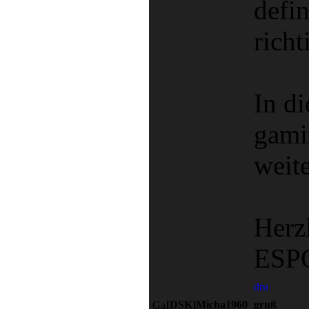
defin
rich
In d
gami
weit
Herz
ESP
[DSK]Micha1960
gruß