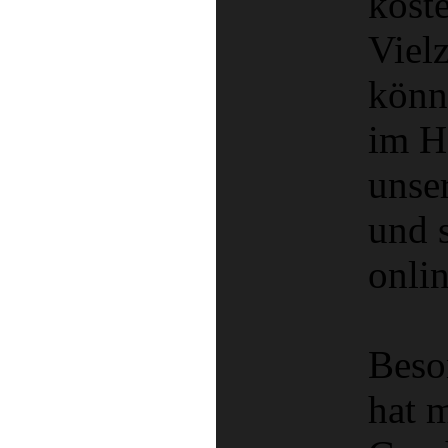
koste
Viel
könn
im H
unse
und 
onlin
Beso
hat 