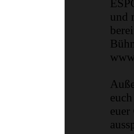
ESP
und 
berei
Bühne
www
Auße
euch
euer
auss