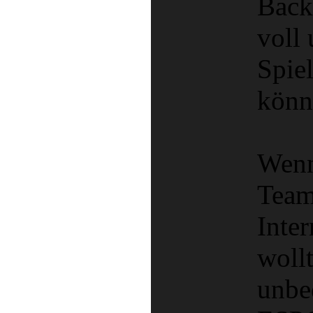
Back
voll
Spie
könn
Wenn
Team
Inter
wollt
unbe