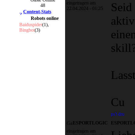
eingetragen am
Seid
48
22.04.2024 - 01:25
Content-Stats
akti
Robots online
Baiduspider
(1),
Bingbot
(3)
eine
skill
Lass
Cu
ESPORTLOGIC
ESPORTL
eingetragen am