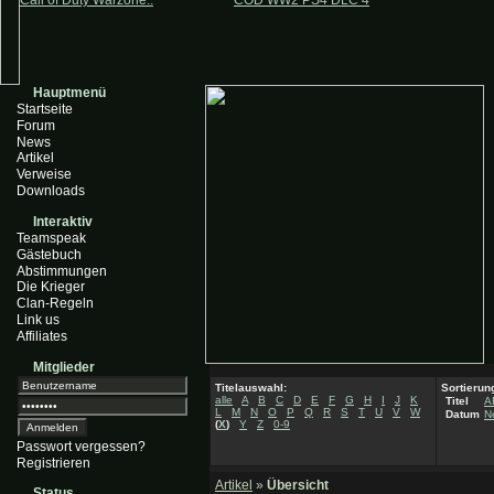
Call of Duty Warzone..
COD WW2 PS4 DLC 4
Hauptmenü
Startseite
Forum
News
Artikel
Verweise
Downloads
Interaktiv
Teamspeak
Gästebuch
Abstimmungen
Die Krieger
Clan-Regeln
Link us
Affiliates
Mitglieder
Titelauswahl:
Sortierun
alle
A
B
C
D
E
F
G
H
I
J
K
Titel
A
L
M
N
O
P
Q
R
S
T
U
V
W
Datum
N
(
X
)
Y
Z
0-9
Passwort vergessen?
Registrieren
Artikel
»
Übersicht
Status