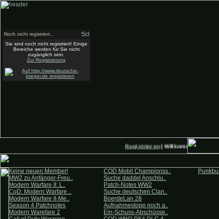
Noch nicht registriert...
Sie sind noch nicht registriert! Einige
Bereiche werden für Sie nicht
zugänglich sein.
Zur Registrierung
Registrieren
| Willkommen auf Deu
Keine neuen Member!
COD Mobil Championss..
Punkbus
MW2 zu Anfänger-Freu..
Suche daddel Anschlu..
Modern Warfare II: L..
Patch-Notes WW2
CoD: Modern Warfare ..
Suche deutschen Clan..
Modern Warfare II-Me..
BoerdeLan 28
Season 4 Patchnotes
Aufnahmestopp noch a..
Modern Warefare 2
Ein-Schuss-Abschüsse..