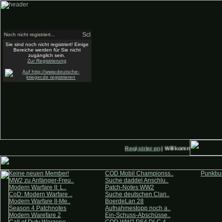
Noch nicht registriert...
Sie sind noch nicht registriert! Einige
Bereiche werden für Sie nicht
zugänglich sein.
Zur Registrierung
Registrieren
| Willkommen auf Deut
Keine neuen Member!
COD Mobil Championss..
Punkbus
MW2 zu Anfänger-Freu..
Suche daddel Anschlu..
Modern Warfare II: L..
Patch-Notes WW2
CoD: Modern Warfare ..
Suche deutschen Clan..
Modern Warfare II-Me..
BoerdeLan 28
Season 4 Patchnotes
Aufnahmestopp noch a..
Modern Warefare 2
Ein-Schuss-Abschüsse..