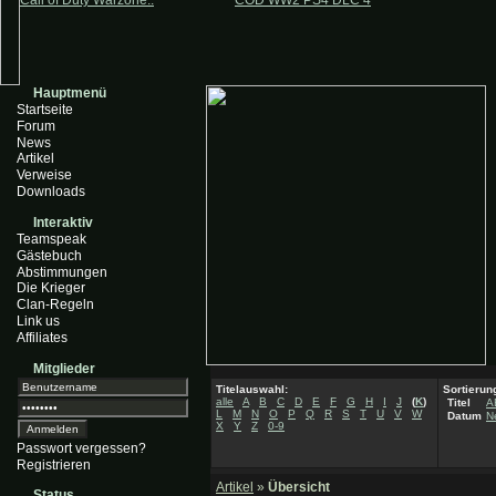
Call of Duty Warzone..
COD WW2 PS4 DLC 4
Hauptmenü
Startseite
Forum
News
Artikel
Verweise
Downloads
Interaktiv
Teamspeak
Gästebuch
Abstimmungen
Die Krieger
Clan-Regeln
Link us
Affiliates
Mitglieder
Titelauswahl:
Sortierun
alle
A
B
C
D
E
F
G
H
I
J
(
K
)
Titel
A
L
M
N
O
P
Q
R
S
T
U
V
W
Datum
N
X
Y
Z
0-9
Passwort vergessen?
Registrieren
Artikel
»
Übersicht
Status