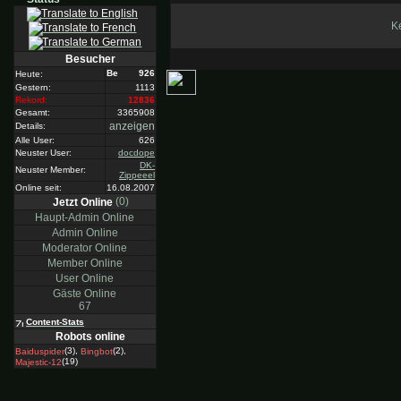
Ke
Besucher
926
Heute:
Gestern:
1113
Rekord:
12836
Gesamt:
3365908
anzeigen
Details:
Alle User:
626
Neuster User:
docdope
DK-
Neuster Member:
Zippeeel
Online seit:
16.08.2007
(0)
Jetzt Online
Haupt-Admin Online
Admin Online
Moderator Online
Member Online
User Online
Gäste Online
67
Content-Stats
Robots online
(3),
(2),
Baiduspider
Bingbot
(19)
Majestic-12