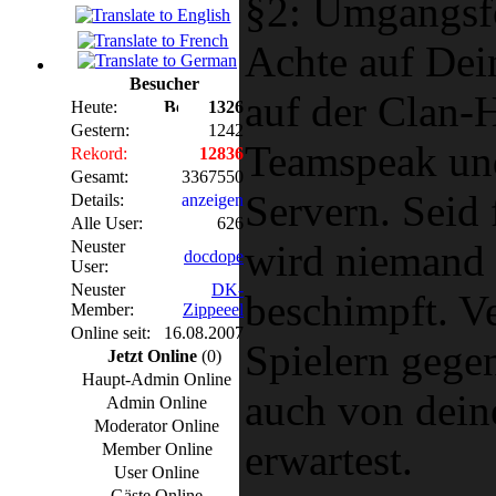
§2: Umgangs
Achte auf De
Besucher
auf der Clan
Heute:
1326
Gestern:
1242
Teamspeak un
Rekord:
12836
Gesamt:
3367550
Servern. Seid 
Details:
anzeigen
Alle User:
626
wird niemand 
Neuster
docdope
User:
Neuster
DK-
beschimpft. V
Member:
Zippeeel
Online seit:
16.08.2007
Spielern gege
Jetzt Online
(0)
Haupt-Admin Online
auch von dein
Admin Online
Moderator Online
erwartest.
Member Online
User Online
Gäste Online