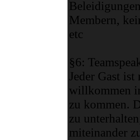
Beleidigungen
Membern, kein
etc
§6: Teamspea
Jeder Gast ist 
willkommen i
zu kommen. Di
zu unterhalten
miteinander z