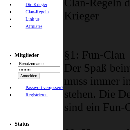
Clan-Regeln d
Die Krieger
Clan-Regeln
Krieger
Link us
Affiliates
§1: Fun-Clan
Mitglieder
Der Spaß beim
muss immer i
Passwort vergessen?
stehen. Die D
Registrieren
sind ein Fun-
Status