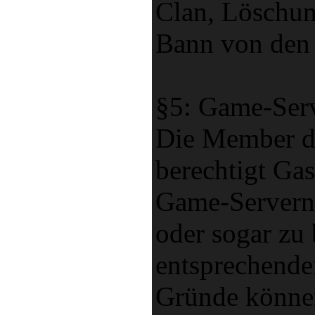
Clan, Löschun
Bann von den 
§5: Game-Ser
Die Member de
berechtigt Gas
Game-Servern
oder sogar zu
entsprechende
Gründe können