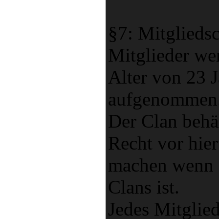
§7: Mitgliedsc
Mitglieder we
Alter von 23 
aufgenommen
Der Clan behäl
Recht vor hi
machen wenn d
Clans ist.
Jedes Mitglie