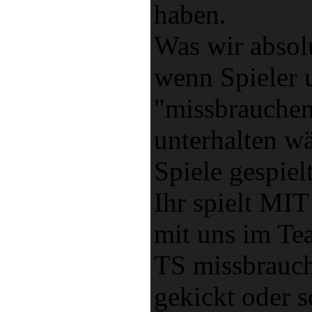
haben.
Was wir absol
wenn Spieler 
"missbrauchen
unterhalten w
Spiele gespie
Ihr spielt MIT
mit uns im Te
TS missbrauch
gekickt oder 