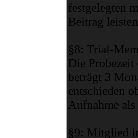
festgelegten 
Beitrag leisten
§8: Trial-Me
Die Probezeit
beträgt 3 Mon
entschieden ob
Aufnahme als
§9: Mitglied 