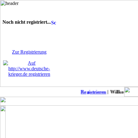
Noch nicht registriert...
Sie sind noch nicht
registriert! Einige Bereiche
werden für Sie nicht
zugänglich sein.
Zur Registrierung
Registrieren
| Willkommen auf
Keine neuen Member!
COD Mobil Championss..
Punkb
MW2 zu Anfänger-Freu..
Suche daddel Anschlu..
Modern Warfare II: L..
Patch-Notes WW2
CoD: Modern Warfare ..
Suche deutschen Clan..
Modern Warfare II-Me..
BoerdeLan 28
Season 4 Patchnotes
Aufnahmestopp noch a..
Modern Warefare 2
Ein-Schuss-Abschüsse..
Call of Duty Warzone..
COD WW2 PS4 DLC 4