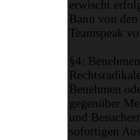
erwischt erfolg
Bann von den
Teamspeak v
§4: Benehme
Rechtsradikale
Benehmen ode
gegenüber Me
und Besucher
sofortigen Au