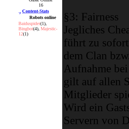
16
Content-Stats
§3: Fairness
Robots online
Baiduspider
(1),
Jegliches Chea
Bingbot
(4),
Majestic-
12
(1)
führt zu sofor
dem Clan bzw.
Aufnahme bei
gilt auf allen
Mitglieder spi
Wird ein Gasts
Servern von 