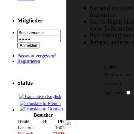
Sie sind nicht ei
registriert.
Mitglieder
Sie verfügen nic
diese Seite zu bet
Ihre Sitzung wurd
Jemand anderes v
Passwort vergessen?
Registrieren
Login
Benutzername
Status
Passwort
Speichern
Besucher
Heute:
197
Gestern:
1605
Rekord:
12836