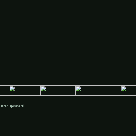
 Deutsche-Krieger.de
ster update fü..