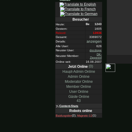
Besucher
1243
Heute:
Gestern:
1605
Rekord:
12836
Gesamt:
3369072
anzeigen
Details:
Alle User:
626
Neuster User:
docdope
DK-
Neuster Member:
Zippeeel
Online seit:
16.08.2007
(0)
Jetzt Online
Haupt-Admin Online
Admin Online
Moderator Online
Member Online
User Online
Gäste Online
43
Content-Stats
Robots online
(2),
(1)
Baiduspider
Majestic-12