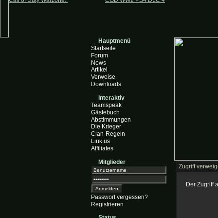
Call of Duty Warzone..
COD WW2 PS4 DLC 4
Hauptmenü
Startseite
Forum
News
Artikel
Verweise
Downloads
Interaktiv
Teamspeak
Gästebuch
Abstimmungen
Die Krieger
Clan-Regeln
Link us
Affiliates
Mitglieder
Zugriff verweig
Der Zugriff
Passwort vergessen?
Registrieren
Status