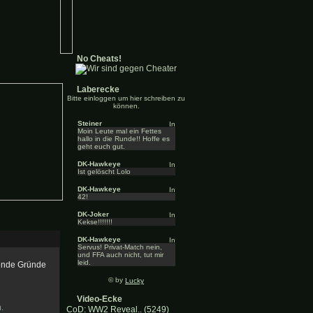
No Cheats!
Laberecke
Bitte einloggen um hier schreiben zu
können.
Steiner
Moin Leute mal ein Fettes
hallo in die Runde!! Hoffe es
geht euch gut.
DK-Hawkeye
Ist gelöscht Lolo
DK-Hawkeye
42!
DK-Joker
Kekse!!!!!!!
DK-Hawkeye
Servus! Privat-Match nein,
und FFA auch nicht, tut mir
leid.
gende Gründe
© by
Lucky
Video-Ecke
.
CoD: WW2 Reveal.. (5249)