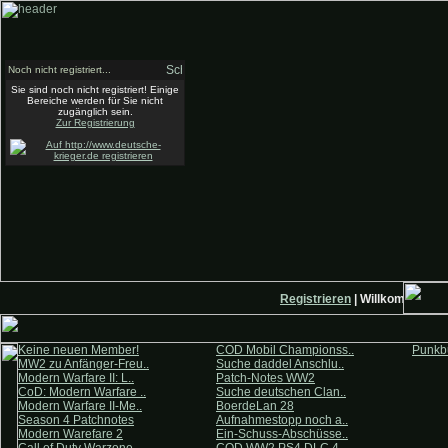
Noch nicht registriert...
Sie sind noch nicht registriert! Einige
Bereiche werden für Sie nicht
zugänglich sein.
Zur Registrierung
Registrieren
| Willkommen auf
Keine neuen Member!
COD Mobil Championss..
Punkbu
MW2 zu Anfänger-Freu..
Suche daddel Anschlu..
Modern Warfare II: L..
Patch-Notes WW2
CoD: Modern Warfare ..
Suche deutschen Clan..
Modern Warfare II-Me..
BoerdeLan 28
Season 4 Patchnotes
Aufnahmestopp noch a..
Modern Warefare 2
Ein-Schuss-Abschüsse..