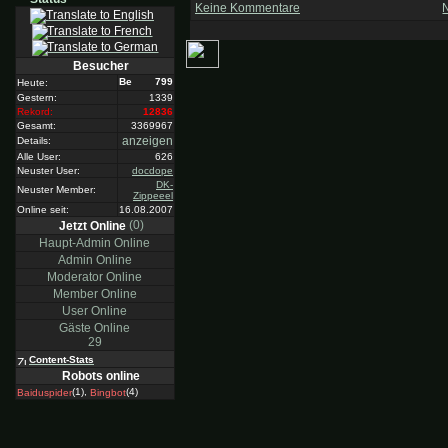
Keine Kommentare
Besucher
799
Heute:
Gestern:
1339
Rekord:
12836
Gesamt:
3369967
anzeigen
Details:
Alle User:
626
Neuster User:
docdope
DK-
Neuster Member:
Zippeeel
Online seit:
16.08.2007
(0)
Jetzt Online
Haupt-Admin Online
Admin Online
Moderator Online
Member Online
User Online
Gäste Online
29
Content-Stats
Robots online
(1),
(4)
Baiduspider
Bingbot