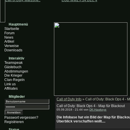
Call of Duty Warzone..
COD WW2 PS4 DLC 4
Hauptmenü
Startseite
Forum
News
Artikel
Verweise
Downloads
Interaktiv
Teamspeak
Gästebuch
Abstimmungen
Die Krieger
Clan-Regeln
Link us
Affiliates
Mitglieder
Call of Duty Info
» Call of Duty: Black Ops 4 - 
Call of Duty: Black Ops 4 - Map für Blackout
05.09.2018 - 21:44 von
DK-Hawkeye
Die Infobase hat ein Bild der Map für Black
Passwort vergessen?
Überblick verschaffen wollt....
Registrieren
Status