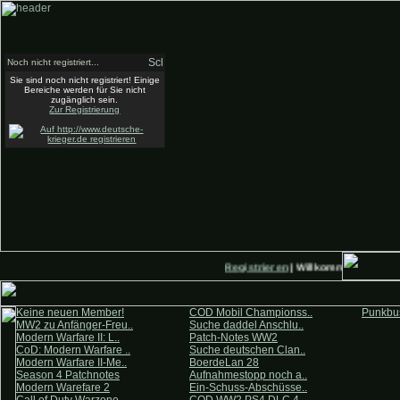
Noch nicht registriert...
Sie sind noch nicht registriert! Einige
Bereiche werden für Sie nicht
zugänglich sein.
Zur Registrierung
Registrieren
| Willkommen auf Deut
Keine neuen Member!
COD Mobil Championss..
Punkbus
MW2 zu Anfänger-Freu..
Suche daddel Anschlu..
Modern Warfare II: L..
Patch-Notes WW2
CoD: Modern Warfare ..
Suche deutschen Clan..
Modern Warfare II-Me..
BoerdeLan 28
Season 4 Patchnotes
Aufnahmestopp noch a..
Modern Warefare 2
Ein-Schuss-Abschüsse..