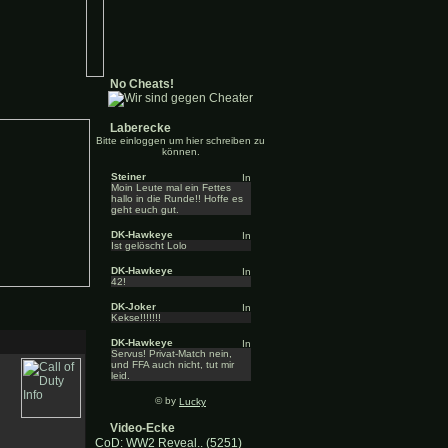
No Cheats!
Laberecke
Bitte einloggen um hier schreiben zu
können.
Steiner
Moin Leute mal ein Fettes
hallo in die Runde!! Hoffe es
geht euch gut.
DK-Hawkeye
Ist gelöscht Lolo
DK-Hawkeye
42!
DK-Joker
Kekse!!!!!!!
DK-Hawkeye
Servus! Privat-Match nein,
und FFA auch nicht, tut mir
leid.
© by
Lucky
Video-Ecke
CoD: WW2 Reveal.. (5251)