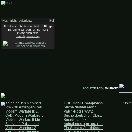
Noch nicht registriert...
Sie sind noch nicht registriert! Einige
Bereiche werden für Sie nicht
zugänglich sein.
Zur Registrierung
Registrieren
| Willkommen auf 
Keine neuen Member!
COD Mobil Championss..
Punkbu
MW2 zu Anfänger-Freu..
Suche daddel Anschlu..
Modern Warfare II: L..
Patch-Notes WW2
CoD: Modern Warfare ..
Suche deutschen Clan..
Modern Warfare II-Me..
BoerdeLan 28
Season 4 Patchnotes
Aufnahmestopp noch a..
Modern Warefare 2
Ein-Schuss-Abschüsse..