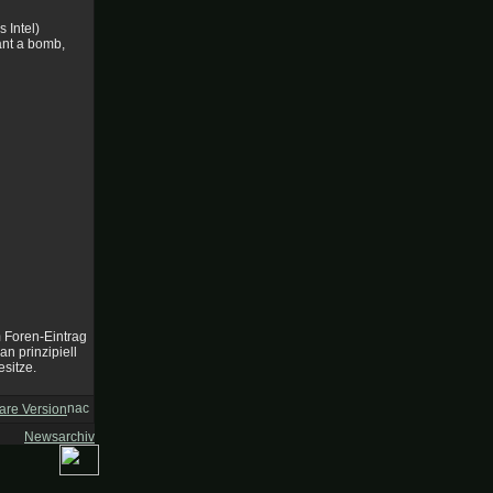
 Intel)
ant a bomb,
m Foren-Eintrag
an prinzipiell
sitze.
are Version
Newsarchiv