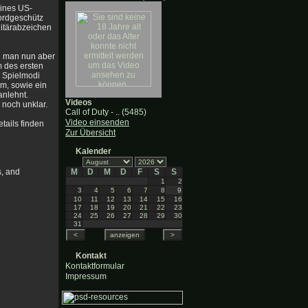
eines US-
ordgeschütz
litärabzeichen
en man nun aber
m des ersten
 Spielmodi
um, sowie ein
anlehnt.
Videos
 noch unklar.
Call of Duty - .. (5485)
Video einsenden
tails finden
Zur Übersicht
Kalender
s, and
M
D
M
D
F
S
S
1
2
3
4
5
6
7
8
9
10
11
12
13
14
15
16
17
18
19
20
21
22
23
24
25
26
27
28
29
30
31
Kontakt
Kontaktformular
Impressum