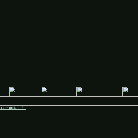
Deutsche-Krieger.de
ster update fü..