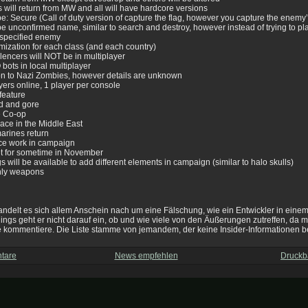
 will return from MW and all will have hardcore versions
: Secure (Call of duty version of capture the flag, however you capture the enemy’s
 unconfirmed name, similar to search and destroy, however instead of trying to pl
 a specified enemy
omization for each class (and each country)
ilencers will NOT be in multiplayer
bots in local multiplayer
ion to Nazi Zombies, however details are unknown
yers online, 1 player per console
feature
od and gore
ne Co-op
lace in the Middle East
arines return
ice work in campaign
et for sometime in November
 will be available to add different elements in campaign (similar to halo skulls)
nly weapons
handelt es sich allem Anschein nach um eine Fälschung, wie ein Entwickler in eine
erdings geht er nicht darauf ein, ob und wie viele von den Äußerungen zutreffen, da m
 kommentiere. Die Liste stamme von jemandem, der keine Insider-Informationen be
tare
News empfehlen
Druckb