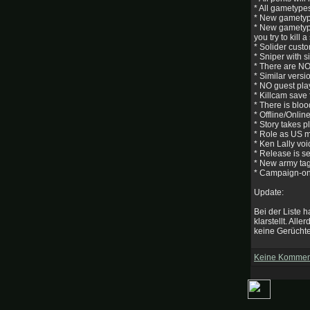
* All gametypes
* New gametype
* New gametype
you try to kill
* Solider cust
* Sniper with s
* There are NO 
* Similar vers
* NO guest pla
* Killcam save 
* There is blo
* Offline/Onli
* Story takes p
* Role as US m
* Ken Lally vo
* Release is s
* New army tags
* Campaign-o
Update:
Bei der Liste 
klarstellt. All
keine Gerüchte
Keine Kommen