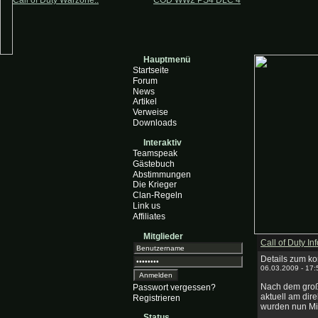
Call of Duty Warzone..
COD WW2 PS4 DLC 4
Hauptmenü
Startseite
Forum
News
Artikel
Verweise
Downloads
Interaktiv
Teamspeak
Gästebuch
Abstimmungen
Die Krieger
Clan-Regeln
Link us
Affiliates
Mitglieder
Call of Duty Inf
Details zum k
06.03.2009 - 17
Nach dem große
Passwort vergessen?
aktuell am dir
Registrieren
wurden nun Mitt
Status