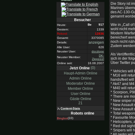
Die Story ist 
Marines überne
des AC-130-Gun
genannt worden
Besucher
Wie in „Call o
917
Heute:
wohl nicht meh
Gestern:
1339
Modern Warfar
Rekord:
12836
bereichert wer
Gesamt:
3370085
noch nicht näh
anzeigen
Details:
Zudem werden d
Alle User:
626
Neuster User:
docdope
Als Veröffentl
DK-
Neuster Member:
sich in der fol
Zippeeel
Über Twitter pu
Online seit:
16.08.2007
(0)
Jetzt Online
* Vehicles wil
Haupt-Admin Online
* M16 will ret
Admin Online
hands/feet will
Moderator Online
* Ak47 and M4 
* M40 will ret
Member Online
* Scorpion, P9
User Online
* There are mo
Gäste Online
* New sniper ri
21
* New Assault 
Content-Stats
* New Assault 
* Total weapon
Robots online
* Favourite Mo
(10)
Bingbot
* Helicopters, a
* Red dot sight
* Snipers will
* All perks wil