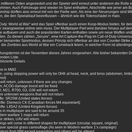
im mittleren Osten angesiedelt und der Spieler wird erneut unter anderem die Rolle 
hmen. Auch Fahrzeuge sind wieder im Spiel enthalten, Abschnitte wie jener am B
ship dürften also erneut mit von der Partie sein. Als eine der Neuerungen sind Mi
, die den Spielablauf beeinflussen – ähnlich wie die Totenschädel in Halo.
f Duty: World at War“ wird das Spiel offenbar auch einen Koop-Modus bieten, für d
r zwangsweise online sein muss. Der Multiplayer-Part wird darüber hinaus auf de
e aufbauen und auch die populärsten Karten enthalten sowie um neue Waffen und
den. Zu diesen zählen „Secure“, eine Art Capture-the-Flag im Call-of-Duty-Univers
er benannter Spielmodus, dessen Prinzip sich offenbar an das von Counter-Strike 
ie Zombies aus World at War ein Comeback feiern, in welcher Form ist allerdings
ichungstermin ist der November dieses Jahres vorgesehen. Alle bisher bekannten De
genden Liste.
blizierte Details
l be in MW2
urn, using stopping power will only be OHK at head, neck, and torso (abdomen, limb
 not)
will return, unknown if there are any changes
urn, ACOG damage boost will be fixed
0, M21, R700, G3, G36 will not return
re unknown weapons that will not return
fle: SR25M (United states forces)
rifle: Diemeco C8 (Canadian forces M4 equivelant)
rifle: L85A2 (United Kingdom forces)
s in multiplayer are said to be around 35
dern warfare 1 maps will return
ir strikes, UAV will return
ings will come in different shapes for multiplayer (circular, square, original)
 have special grass camouflage (As seen in Modern warfare 1’s campaign)
l return from MW except eavesdrop and others will be altered