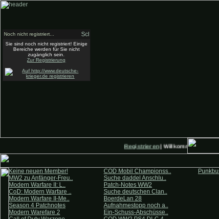
Noch nicht registriert...
Sie sind noch nicht registriert! Einige
Bereiche werden für Sie nicht
zugänglich sein.
Zur Registrierung
Registrieren
| Willkommen auf Deut
Keine neuen Member!
COD Mobil Championss..
Punkbus
MW2 zu Anfänger-Freu..
Suche daddel Anschlu..
Modern Warfare II: L..
Patch-Notes WW2
CoD: Modern Warfare ..
Suche deutschen Clan..
Modern Warfare II-Me..
BoerdeLan 28
Season 4 Patchnotes
Aufnahmestopp noch a..
Modern Warefare 2
Ein-Schuss-Abschüsse..