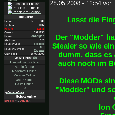
28.05.2008 - 12:54 von
Besucher
Lasst die Fi
883
Heute:
Gestern:
1107
Rekord:
12836
Gesamt:
3371158
Der "Modder" ha
anzeigen
Details:
Alle User:
626
Stealer so wie ei
Neuster User:
docdope
DK-
Neuster Member:
Zippeeel
dumm, dass es 
Online seit:
16.08.2007
(0)
Jetzt Online
auch noch im Bo
Haupt-Admin Online
Admin Online
Moderator Online
Member Online
Diese MODs sin
User Online
Gäste Online
"Modder" und so
43
Content-Stats
Robots online
(22),
(2)
Bingbot
DotBot
Ion