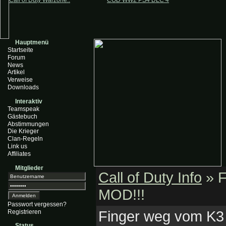
Call of Duty Warzone..
COD WW2 PS4 DLC 4
Hauptmenü
Startseite
Forum
News
Artikel
Verweise
Downloads
Interaktiv
Teamspeak
Gästebuch
Abstimmungen
Die Krieger
Clan-Regeln
Link us
Affiliates
Mitglieder
Call of Duty Info
» F
MOD!!!
Passwort vergessen?
Finger weg vom K3 
Registrieren
Status