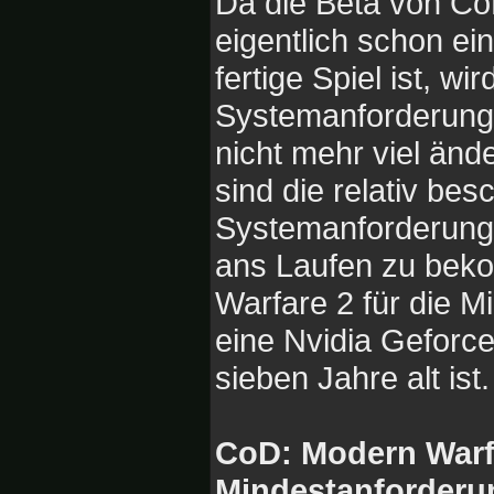
Da die Beta von Co
eigentlich schon e
fertige Spiel ist, w
Systemanforderunge
nicht mehr viel än
sind die relativ be
Systemanforderung
ans Laufen zu bek
Warfare 2 für die 
eine Nvidia Geforc
sieben Jahre alt ist.
CoD: Modern Warfa
Mindestanforderun