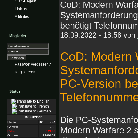
Clan-Regeln
CoD: Modern Warfa
Link us
Systemanforderunge
Affiliates
benötigt Telefonnu
18.09.2022 - 18:58 von
Mitglieder
CoD: Modern W
Passwort vergessen?
Systemanforde
Registrieren
PC-Version be
Status
Telefonnumme
Die PC-Systemanfor
Besucher
735
Heute:
Gestern:
1339
Modern Warfare 2 st
Rekord:
12836
Gesamt:
3369903