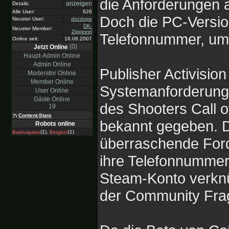
die Anforderungen 
anzeigen
Details:
Alle User:
626
Doch die PC-Versio
Neuster User:
docdope
DK-
Neuster Member:
Zippeeel
Telefonnummer, um 
Online seit:
16.08.2007
(0)
Jetzt Online
Haupt-Admin Online
Admin Online
Publisher Activision
Moderator Online
Member Online
Systemanforderung
User Online
Gäste Online
des Shooters Call 
19
Content-Stats
bekannt gegeben. Da
Robots online
(1),
(1)
Baiduspider
Bingbot
überraschende Ford
ihre Telefonnummer 
Steam-Konto verknü
der Community Fra