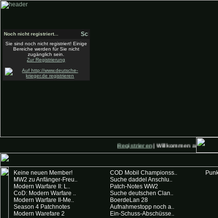
Noch nicht registriert...
Sie sind noch nicht registriert! Einige
Bereiche werden für Sie nicht
zugänglich sein.
Zur Registrierung
Registrieren
| Willkommen auf Deutsche
Keine neuen Member!
COD Mobil Championss..
Punk
MW2 zu Anfänger-Freu..
Suche daddel Anschlu..
Modern Warfare II: L..
Patch-Notes WW2
CoD: Modern Warfare ..
Suche deutschen Clan..
Modern Warfare II-Me..
BoerdeLan 28
Season 4 Patchnotes
Aufnahmestopp noch a..
Modern Warefare 2
Ein-Schuss-Abschüsse..