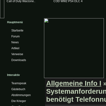
Call of Duty Warzone..
COD WW2 PS4 DLC 4
Hauptmenü
Startseite
Forum
News
Artikel
Verweise
Downloads
Interaktiv
Allgemeine Info I
»
Teamspeak
Systemanforderung
Gästebuch
Abstimmungen
benötigt Telefon
Die Krieger