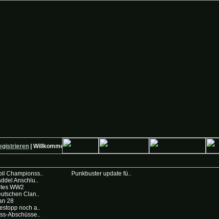
trieren
| Willkommen auf Deutsche-Krieger.de
il Championss..
Punkbuster update fü..
ddel Anschlu..
otes WW2
utschen Clan..
an 28
stopp noch a..
ss-Abschüsse..