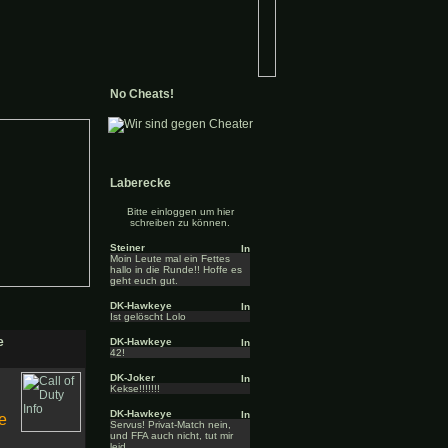
No Cheats!
Laberecke
Bitte einloggen um hier
schreiben zu können.
Steiner
Moin Leute mal ein Fettes
hallo in die Runde!! Hoffe es
geht euch gut.
DK-Hawkeye
Ist gelöscht Lolo
e
DK-Hawkeye
42!
DK-Joker
Kekse!!!!!!!
DK-Hawkeye
e
Servus! Privat-Match nein,
und FFA auch nicht, tut mir
leid.