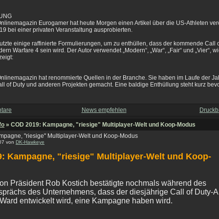
LUNG
Onlinemagazin Eurogamer hat heute Morgen einen Artikel über die US-Athleten veröf
019 bei einer privaten Veranstaltung ausprobierten.
nutzte einige raffinierte Formulierungen, um zu enthüllen, dass der kommende Call o
rn Warfare 4 sein wird. Der Autor verwendet „Modern“, „War“, „Fair“ und „Vier“, w
eigt:
Onlinemagazin hat renommierte Quellen in der Branche. Sie haben im Laufe der J
l of Duty und anderen Projekten gemacht. Eine baldige Enthüllung steht kurz bevo
tare
News empfehlen
Druckb
fo
» COD 2019: Kampagne, "riesige" Multiplayer-Welt und Koop-Modus
pagne, "riesige" Multiplayer-Welt und Koop-Modus
:07 von
DK-Hawkeye
: Kampagne, "riesige" Multiplayer-Welt und Koop-
sion Präsident Rob Kostich bestätigte nochmals während des
sprächs des Unternehmens, dass der diesjährige Call of Duty-A
y Ward entwickelt wird, eine Kampagne haben wird.