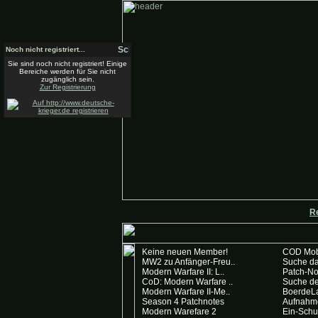
Noch nicht registriert...
Sie sind noch nicht registriert! Einige
Bereiche werden für Sie nicht
zugänglich sein.
Zur Registrierung
Regis
Keine neuen Member!
COD Mob
MW2 zu Anfänger-Freu..
Suche da
Modern Warfare II: L..
Patch-N
CoD: Modern Warfare ..
Suche de
Modern Warfare II-Me..
BoerdeL
Season 4 Patchnotes
Aufnahme
Modern Warefare 2
Ein-Schu