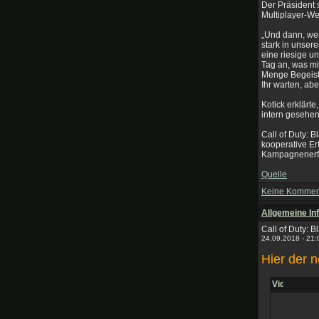
Der Präsident 
Multiplayer-We
„Und dann, wen
stark in unser
eine riesige u
Tag an, was mic
Menge Begeiste
Ihr warten, abe
Kotick erklärte
intern gesehen
Call of Duty: 
kooperative Er
Kampagnenerf
Quelle
Keine Kommen
Allgemeine Info
Call of Duty: 
24.09.2018 - 21
Hier der 