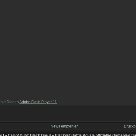
Hole Dir den
Adobe Flash Player 11
News empfehlen
Druckb
o I
» Call of Duty: Black Ops 4 – Blackout Battle Royale offizieller Gameplay Tra