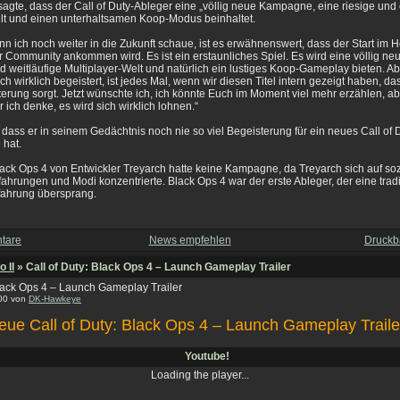
sagte, dass der Call of Duty-Ableger eine „völlig neue Kampagne, eine riesige und
lt und einen unterhaltsamen Koop-Modus beinhaltet.
n ich noch weiter in die Zukunft schaue, ist es erwähnenswert, dass der Start im H
er Community ankommen wird. Es ist ein erstaunliches Spiel. Es wird eine völlig 
nd weitläufige Multiplayer-Welt und natürlich ein lustiges Koop-Gameplay bieten. A
h wirklich begeistert, ist jedes Mal, wenn wir diesen Titel intern gezeigt haben, das
rung sorgt. Jetzt wünschte ich, ich könnte Euch im Moment viel mehr erzählen, ab
r ich denke, es wird sich wirklich lohnen.“
, dass er in seinem Gedächtnis noch nie so viel Begeisterung für ein neues Call of 
 hat.
Black Ops 4 von Entwickler Treyarch hatte keine Kampagne, da Treyarch sich auf so
fahrungen und Modi konzentrierte. Black Ops 4 war der erste Ableger, der eine tradi
ahrung übersprang.
tare
News empfehlen
Druckb
 II
» Call of Duty: Black Ops 4 – Launch Gameplay Trailer
Black Ops 4 – Launch Gameplay Trailer
:00 von
DK-Hawkeye
neue Call of Duty: Black Ops 4 – Launch Gameplay Traile
Youtube!
Loading the player...