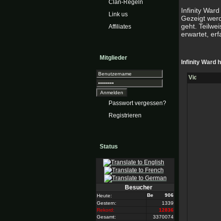
Clan-Regeln
Infinity Ward
Link us
Gezeigt wer
geht. Teilwe
Affiliates
erwartet, erf
Mitglieder
Infinity Ward 
Passwort vergessen?
Registrieren
Status
Besucher
906
Heute:
Gestern:
1339
Rekord:
12836
Gesamt:
3370074