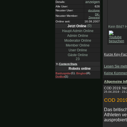
anzeigen
Details:
Alle User:
626
Neuster User:
docdope
DK-
Neuster Member:
Zippeeel
Online seit:
16.08.2007
(0)
Jetzt Online
Kein Bild? 
Haupt-Admin Online
Admin Online
Moderator Online
Member Online
User Online
Kurze Key-Fact
Gäste Online
23
Content-Stats
Lesen Sie meh
Robots online
Keine Kommen
(1),
(4),
Baiduspider
Bingbot
(1)
DotBot
Allgemeine Inf
COD 2019: Neu
25.04.2019 - 23
COD 2019:
Das britis
Athleten ve
ausprobiert