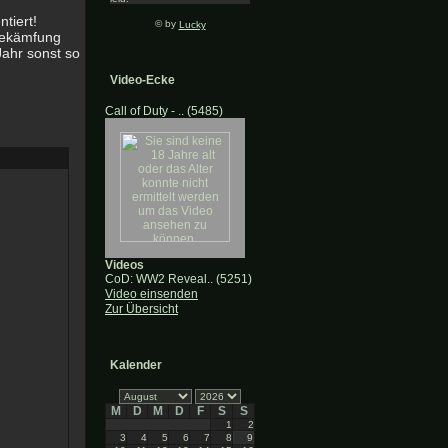
tiert!
© by
Lucky
bekämfung
ahr sonst so
Video-Ecke
Call of Duty - .. (5485)
Videos
CoD: WW2 Reveal.. (5251)
Video einsenden
Zur Übersicht
Kalender
M
D
M
D
F
S
S
1
2
3
4
5
6
7
8
9