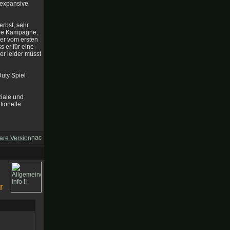
 expansive
erbst, sehr
neue Kampagne,
ber vom ersten
s er für eine
er leider müsst
Duty Spiel
ziale und
tionelle
are Version
r