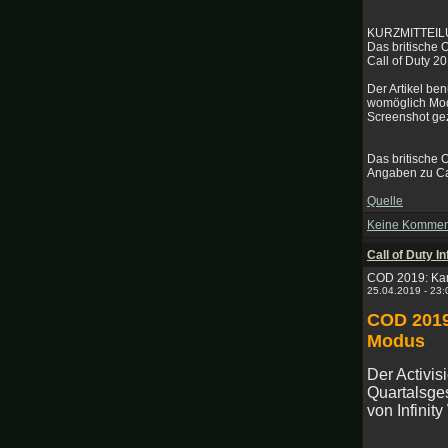
KURZMITTEI
Das britische 
Call of Duty 2
Der Artikel be
womöglich Mode
Screenshot gez
Das britische 
Angaben zu Cal
Quelle
Keine Kommen
Call of Duty In
COD 2019: Kam
25.04.2019 - 23
COD 2019
Modus
Der Activi
Quartalsge
von Infinit