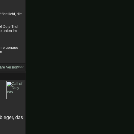
fentlicht, die
f Duty-Titel
ie unten im
ahre genaue
r.
are Version
bleger, das