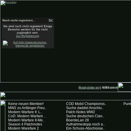
Noch nicht registriert...
Sie sind noch nicht registriert! Einige
Bereiche werden für Sie nicht
zugänglich sein.
Zur Registrierung
Registrieren
| Willkommen auf D
Keine neuen Member!
COD Mobil Championss..
Punk
MW2 zu Anfänger-Freu..
Suche daddel Anschlu..
Modern Warfare II: L..
Patch-Notes WW2
CoD: Modern Warfare ..
Suche deutschen Clan..
Modern Warfare II-Me..
BoerdeLan 28
Season 4 Patchnotes
Aufnahmestopp noch a..
Modern Warefare 2
Ein-Schuss-Abschüsse..