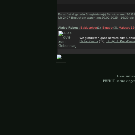
Es ist / sind gerade 0 registrierte(r) Benutzer und 76 
Mit 2497 Besuchern waren am 20.02.2025 - 16:30 die m
Aktive Robots:
Baiduspider
(1),
Bingbot
(3),
Majestic-12
Wir gratulieren ganz herzlich zum Gebur
Flinker-Fuchs
(32),
~>L@L<~PunkBuste
Diese Websi
PHPKIT ist eine eing