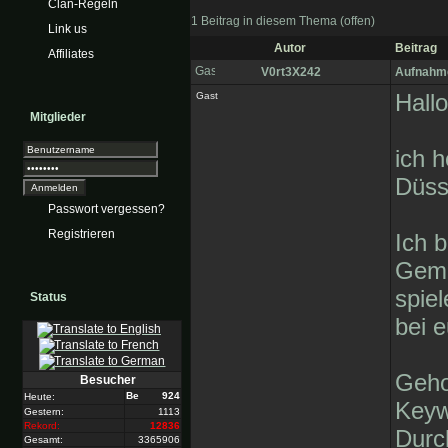
Clan-Regeln
1 Beitrag in diesem Thema (offen)
Link us
Autor
Beitrag
Affiliates
V0rt3X242
Aufnahme
Hallo
Gast
Mitglieder
ich 
Düss
Passwort vergessen?
Registrieren
Ich b
Geme
spie
Status
bei 
Geho
Besucher
924
Heute:
Keyw
Gestern:
1113
Rekord:
12836
Durc
Gesamt:
3365906