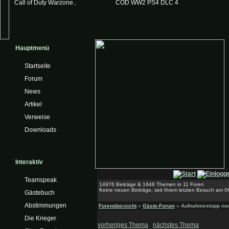
Call of Duty Warzone..
COD WW2 PS4 DLC 4
Hauptmenü
Startseite
Forum
News
Artikel
Verweise
Downloads
Interaktiv
Teamspeak
14976 Beiträge & 1648 Themen in 11 Foren
Keine neuen Beiträge, seit Ihrem letzten Besuch am 0
Gästebuch
Abstimmungen
Forenübersicht
»
Gäste-Forum
» Aufnahmestopp noc
Die Krieger
vorheriges Thema
nächstes Thema