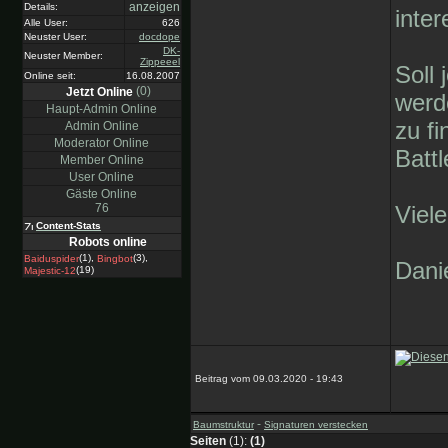
anzeigen
Details:
inter
Alle User:
626
Neuster User:
docdope
DK-
Neuster Member:
Zippeeel
Soll 
Online seit:
16.08.2007
(0)
Jetzt Online
werd
Haupt-Admin Online
zu f
Admin Online
Moderator Online
Batt
Member Online
User Online
Gäste Online
76
Viel
Content-Stats
Robots online
(1),
(3),
Baiduspider
Bingbot
Dani
(19)
Majestic-12
Beitrag vom 09.03.2020 - 19:43
-
Baumstruktur
Signaturen verstecken
Seiten
(1):
(1)