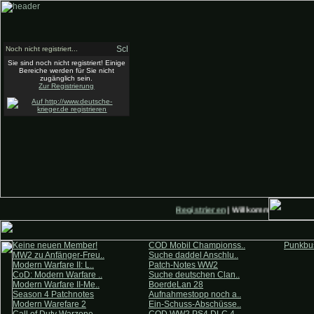
Noch nicht registriert...
Sie sind noch nicht registriert! Einige
Bereiche werden für Sie nicht
zugänglich sein.
Zur Registrierung
Registrieren
| Willkommen auf Deut
Keine neuen Member!
COD Mobil Championss..
Punkbus
MW2 zu Anfänger-Freu..
Suche daddel Anschlu..
Modern Warfare II: L..
Patch-Notes WW2
CoD: Modern Warfare ..
Suche deutschen Clan..
Modern Warfare II-Me..
BoerdeLan 28
Season 4 Patchnotes
Aufnahmestopp noch a..
Modern Warefare 2
Ein-Schuss-Abschüsse..