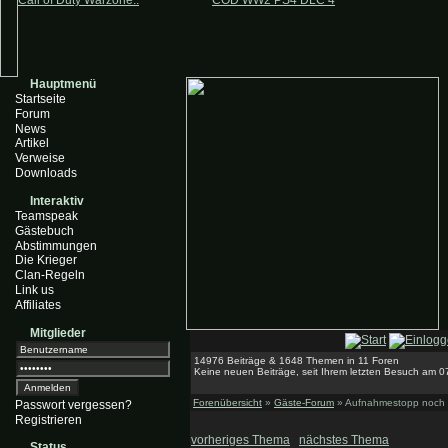
Call of Duty Warzone..
COD WW2 PS4 DLC 4
Hauptmenü
Startseite
Forum
News
Artikel
Verweise
Downloads
Interaktiv
Teamspeak
Gästebuch
Abstimmungen
Die Krieger
Clan-Regeln
Link us
Affiliates
Mitglieder
14976 Beiträge & 1648 Themen in 11 Foren
Keine neuen Beiträge, seit Ihrem letzten Besuch am 0
Forenübersicht
»
Gäste-Forum
» Aufnahmestopp noch a
Passwort vergessen?
Registrieren
vorheriges Thema
nächstes Thema
Status