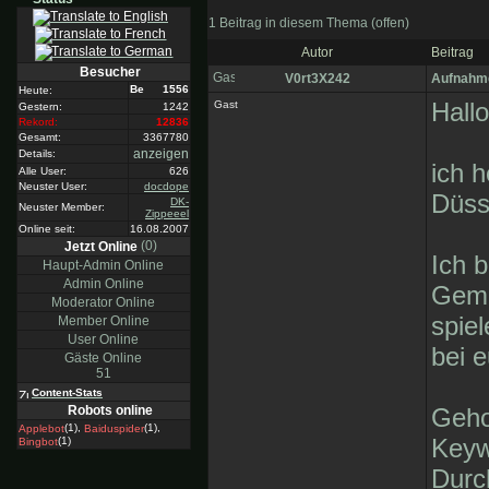
1 Beitrag in diesem Thema (offen)
Autor
Beitrag
Besucher
V0rt3X242
Aufnahme
1556
Heute:
Hallo
Gast
Gestern:
1242
Rekord:
12836
Gesamt:
3367780
anzeigen
Details:
ich 
Alle User:
626
Neuster User:
docdope
Düss
DK-
Neuster Member:
Zippeeel
Online seit:
16.08.2007
(0)
Jetzt Online
Ich b
Haupt-Admin Online
Admin Online
Geme
Moderator Online
spie
Member Online
User Online
bei 
Gäste Online
51
Content-Stats
Geho
Robots online
(1),
(1),
Applebot
Baiduspider
Keyw
(1)
Bingbot
Durc