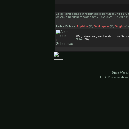
Es ist / sind gerade 0 registrierte(r) Benutzer und 51 
Mit 2497 Besuchern waren am 20.02.2025 - 16:30 die m
Aktive Robots:
Applebot
(1),
Baiduspider
(1),
Bingbot
(1)
Wir gratulieren ganz herzlich zum Gebur
Tobe
(39)
Diese Websi
PHPKIT ist eine eing