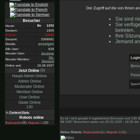
Der Zugriff auf die von Ihnen 
Sie sind ni
Besucher
Sie verfüg
1252
Heute:
betreten.
Gestern:
1605
Ihre Sitzun
Rekord:
12836
Gesamt:
3369081
Jemand and
anzeigen
Details:
Alle User:
626
Neuster User:
docdope
Logi
DK-
Neuster Member:
Zippeeel
Benu
Online seit:
16.08.2007
(0)
Jetzt Online
Pass
Haupt-Admin Online
Admin Online
Speic
Moderator Online
Member Online
User Online
Gäste Online
130
Content-Stats
Robots online
Es ist / sind gerade 0 registrierte(r) Benutzer und 130
Mit 2497 Besuchern waren am 20.02.2025 - 16:30 die m
(1),
(1)
Baiduspider
Majestic-12
Aktive Robots:
Baiduspider
(1),
Majestic-12
(1)