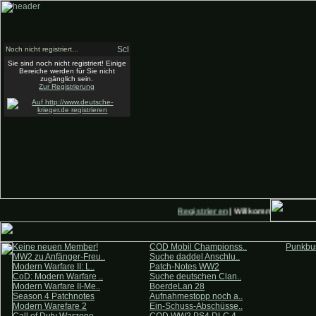
Noch nicht registriert...
Sie sind noch nicht registriert! Einige
Bereiche werden für Sie nicht
zugänglich sein.
Zur Registrierung
Registrieren
| Willkommen auf Deut
Keine neuen Member!
COD Mobil Championss..
Punkbus
MW2 zu Anfänger-Freu..
Suche daddel Anschlu..
Modern Warfare II: L..
Patch-Notes WW2
CoD: Modern Warfare ..
Suche deutschen Clan..
Modern Warfare II-Me..
BoerdeLan 28
Season 4 Patchnotes
Aufnahmestopp noch a..
Modern Warefare 2
Ein-Schuss-Abschüsse..