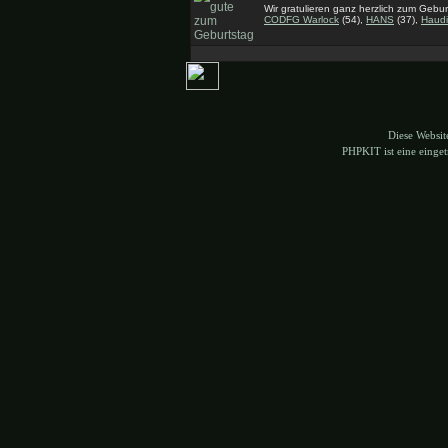
Wir gratulieren ganz herzlich zum Gebur
CODFG Warlock
(54),
HANS
(37),
Haudi
Diese Websi
PHPKIT ist eine eing