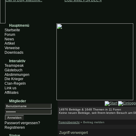
Call of Duty Warzone..
COD WW2 PS4 DLC 4
Hauptmenü
Startseite
Forum
News
Artikel
Verweise
Downloads
Interaktiv
Teamspeak
Gästebuch
Abstimmungen
Die Krieger
Clan-Regeln
Link us
Affiliates
Mitglieder
14976 Beiträge & 1648 Themen in 11 Foren
Keine neuen Beiträge, seit Ihrem letzten Besuch am 0
Forenübersicht
» Beitrag melden
Passwort vergessen?
Registrieren
Zugriff verweigert
Status