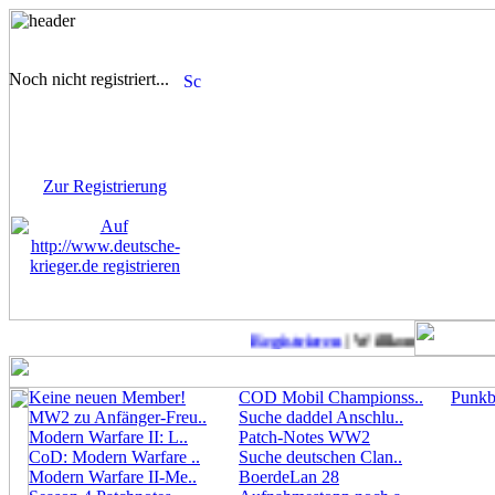
Noch nicht registriert...
Sie sind noch nicht
registriert! Einige Bereiche
werden für Sie nicht
zugänglich sein.
Zur Registrierung
Registrieren
| Willkommen auf Deut
Keine neuen Member!
COD Mobil Championss..
Punkbu
MW2 zu Anfänger-Freu..
Suche daddel Anschlu..
Modern Warfare II: L..
Patch-Notes WW2
CoD: Modern Warfare ..
Suche deutschen Clan..
Modern Warfare II-Me..
BoerdeLan 28