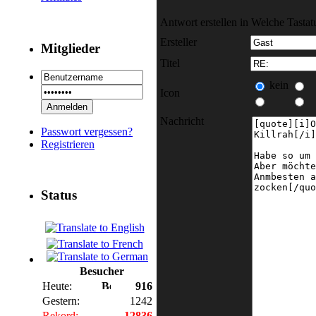
Antwort erstellen in Welche Tastat
Ersteller
Mitglieder
Titel
kein
Icon
Nachricht
Passwort vergessen?
Registrieren
Status
Besucher
Heute:
916
Gestern:
1242
Rekord:
12836