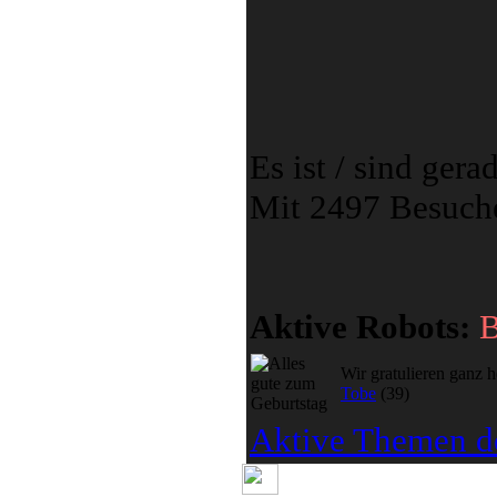
Es ist / sind ger
Mit 2497 Besuche
Aktive Robots:
B
Wir gratulieren ganz 
Tobe
(39)
Aktive Themen de