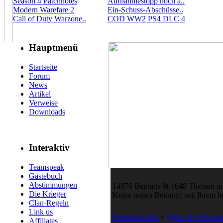
Season 4 Patchnotes
Aufnahmestopp noch a..
Modern Warefare 2
Ein-Schuss-Abschüsse..
Call of Duty Warzone..
COD WW2 PS4 DLC 4
Hauptmenü
Startseite
Forum
News
Artikel
Verweise
Downloads
Interaktiv
Teamspeak
Gästebuch
Abstimmungen
14976 Beiträge & 1648 Themen in
Die Krieger
Keine neuen Beiträge, seit Ihrem l
Clan-Regeln
Link us
Forenübersicht
»
Hard- & Softwar
Affiliates