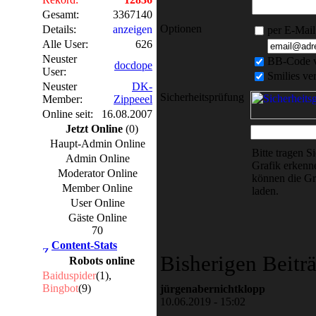
Gesamt:
3367140
Optionen
Details:
anzeigen
per E-Mail
Alle User:
626
Neuster
BB-Code 
docdope
User:
Smilies v
Neuster
DK-
Sicherheitsprüfung
Member:
Zippeeel
Online seit:
16.08.2007
Jetzt Online
(0)
Haupt-Admin Online
Bitte tragen S
Admin Online
Grafik erkenne
Moderator Online
können die Gr
Member Online
laden.
User Online
Gäste Online
70
Content-Stats
Bisherigen Beitr
Robots online
Baiduspider
(1),
Bingbot
(9)
jürgenabernichtklopp
10.06.2019 - 15:02