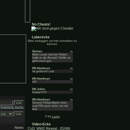
No Cheats!
Laberecke
Bitte einloggen um hier schreiben zu
können.
Steiner
Moin Leute mal ein Fettes
hallo in die Runde!! Hoffe es
geht euch gut.
DK-Hawkeye
Ist gelöscht Lolo
DK-Hawkeye
42!
DK-Joker
Kekse!!!!!!!
DK-Hawkeye
Servus! Privat-Match nein,
und FFA auch nicht, tut mir
Erweiterte Suche
leid.
© by
Lucky
Video-Ecke
News
CoD: WW2 Reveal.. (5249)