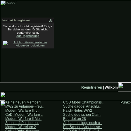
Noch nicht registriert...
Sie sind noch nicht registriert! Einige
Bereiche werden für Sie nicht
zugänglich sein.
Zur Registrierung
Registrieren
| Willkommen auf 
Keine neuen Member!
COD Mobil Championss..
Punkbu
MW2 zu Anfänger-Freu..
Suche daddel Anschlu..
Modern Warfare II: L..
Patch-Notes WW2
CoD: Modern Warfare ..
Suche deutschen Clan..
Modern Warfare II-Me..
BoerdeLan 28
Season 4 Patchnotes
Aufnahmestopp noch a..
Modern Warefare 2
Ein-Schuss-Abschüsse..