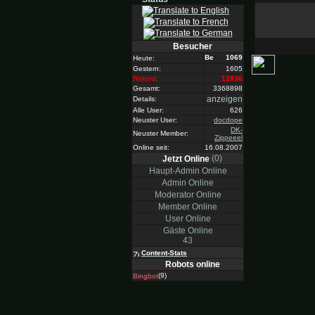
Besucher
1069
Heute:
Gestern:
1605
Rekord:
12836
Gesamt:
3368898
anzeigen
Details:
Alle User:
626
Neuster User:
docdope
DK-
Neuster Member:
Zippeeel
Online seit:
16.08.2007
(0)
Jetzt Online
Haupt-Admin Online
Admin Online
Moderator Online
Member Online
User Online
Gäste Online
43
Content-Stats
Robots online
(9)
Bingbot