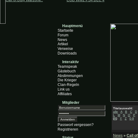
Call of Duty Warzone..
COD WW2 PS4 DLC 4
Hauptmenü
Startseite
Forum
News
Artikel
Verweise
Downloads
Interaktiv
Teamspeak
Gästebuch
Abstimmungen
Die Krieger
Clan-Regeln
Link us
Affiliates
Mitglieder
Titelauswahl:
alle
A
B
C
D
L
M
N
O
P
(
X
)
Y
Z
0-9
Passwort vergessen?
Registrieren
News
»
Call o
Status