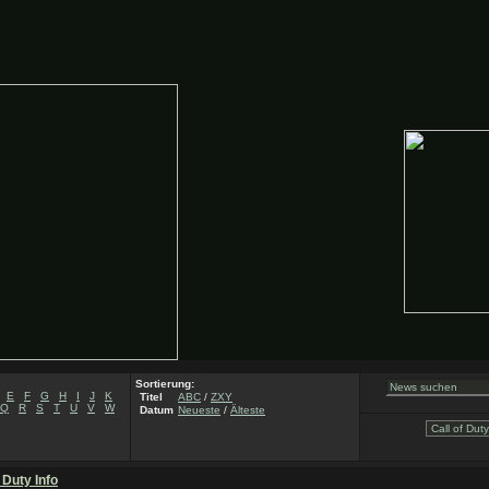
Sortierung:
E
F
G
H
I
J
K
Titel
ABC
/
ZXY
Q
R
S
T
U
V
W
Datum
Neueste
/
Älteste
f Duty Info