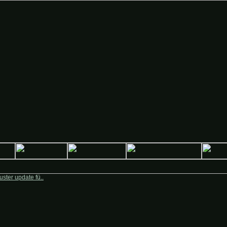
Deutsche-Krieger.de
ster update fü..