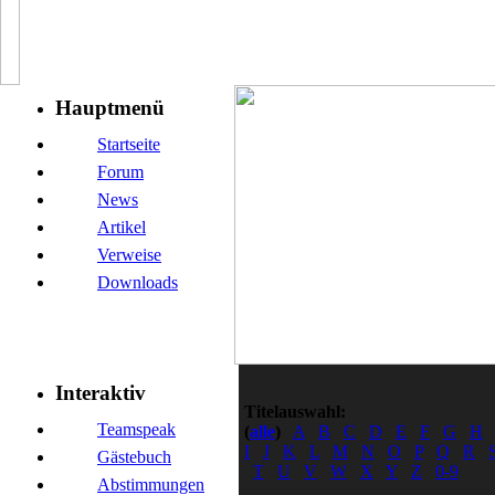
Hauptmenü
Startseite
Forum
News
Artikel
Verweise
Downloads
Interaktiv
Titelauswahl:
Teamspeak
(
alle
)
A
B
C
D
E
F
G
H
I
J
K
L
M
N
O
P
Q
R
Gästebuch
T
U
V
W
X
Y
Z
0-9
Abstimmungen