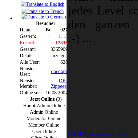
jedes Level s
den ganzen T
Besucher
Heute:
927
:-) ...
Gestern:
1113
Rekord:
12836
Gesamt:
3365909
Details:
anzeigen
Alle User:
626
Neuster
docdope
User:
Neuster
DK-
Member:
Zippeeel
Online seit:
16.08.2007
Jetzt Online
(0)
Haupt-Admin Online
Admin Online
Moderator Online
Member Online
User Online
COD4: Systemanforderungen!?
Gäste Online