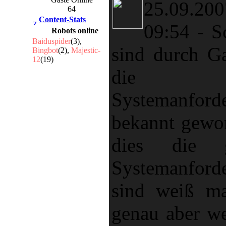
25.09.
64
Content-Stats
09:54
-
S
Robots online
Baiduspider
(3),
sind durch G
Bingbot
(2),
Majestic-
12
(19)
die
Systemanford
bekannt gewo
dies die g
Systemanford
sind weiß ma
genau aber w