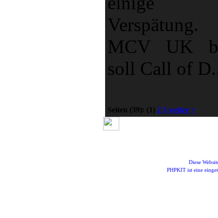
einige 
Verspätun
MCV UK ber
soll Call of D.
Seiten
(39):
(1)
2
3
weiter
>
Diese Websi
PHPKIT ist eine eing