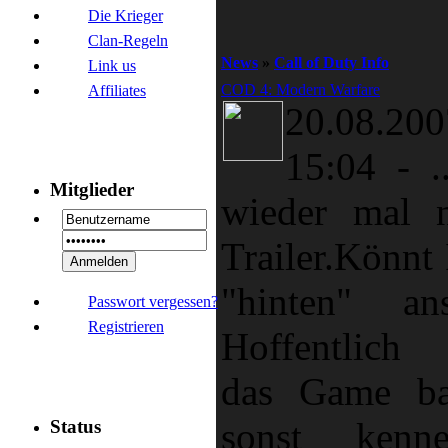
Die Krieger
Clan-Regeln
News
»
Call of Duty Info
Link us
COD 4: Modern Warfare
Affiliates
20.08.
15:04
-
.
Mitglieder
wieder mal 
Trailer.Könnt 
"hinten" ans
Passwort vergessen?
Registrieren
Hoffentlic
das Game ba
sonst kenn
Status