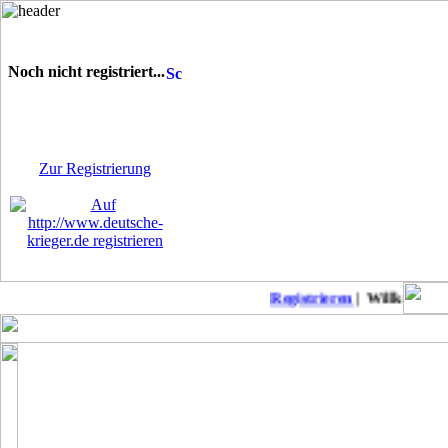
Noch nicht registriert...
Sie sind noch nicht
registriert! Einige Bereiche
werden für Sie nicht
zugänglich sein.
Zur Registrierung
Registrieren
| Willkommen a
Keine neuen Member!
COD Mobil Championss..
Punkb
MW2 zu Anfänger-Freu..
Suche daddel Anschlu..
Modern Warfare II: L..
Patch-Notes WW2
CoD: Modern Warfare ..
Suche deutschen Clan..
Modern Warfare II-Me..
BoerdeLan 28
Season 4 Patchnotes
Aufnahmestopp noch a..
Modern Warefare 2
Ein-Schuss-Abschüsse..
Call of Duty Warzone..
COD WW2 PS4 DLC 4