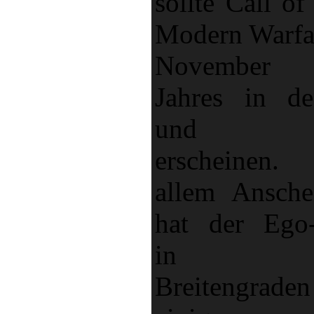
sollte Call of
Modern Warfa
November 
Jahres in 
und Eu
erscheinen
allem Ansche
hat der Ego-
in uns
Breitengrad