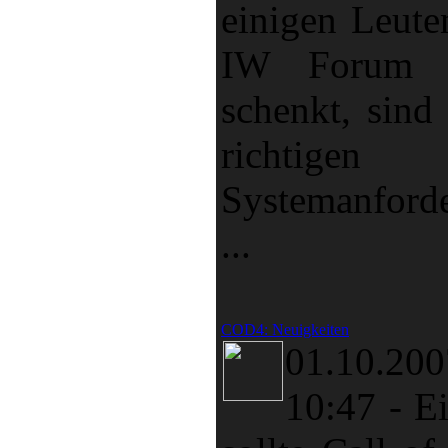
einigen Leute
IW Forum g
schenkt, sind 
richtigen
Systemanford
...
COD4: Neuigkeiten
01.10.
10:47
-
Ei