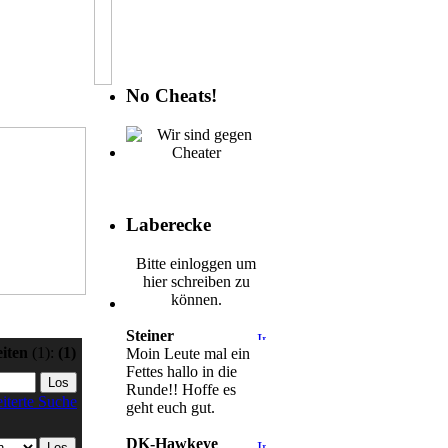
No Cheats!
Laberecke
Bitte einloggen um
hier schreiben zu
können.
Steiner
eiten
(1):
(1)
Moin Leute mal ein
Fettes hallo in die
Runde!! Hoffe es
iterte Suche
geht euch gut.
DK-Hawkeye