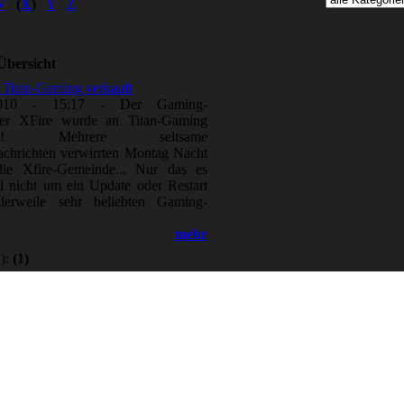
W
(
X
)
Y
Z
Übersicht
 Titan-Gaming verkauft
2010 - 15:17
-
Der Gaming-
er XFire wurde an Titan-Gaming
uft!! Mehrere seltsame
chrichten verwirrten Montag Nacht
 die Xfire-Gemeinde... Nur das es
l nicht um ein Update oder Restart
tlerweile sehr beliebten Gaming-
mehr
):
(1)