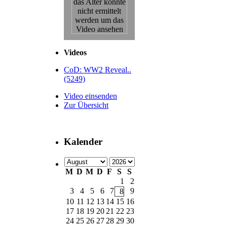
Videos
CoD: WW2 Reveal..
(5249)
Video einsenden
Zur Übersicht
Kalender
M
D
M
D
F
S
S
1
2
3
4
5
6
7
9
8
10
11
12
13
14
15
16
17
18
19
20
21
22
23
24
25
26
27
28
29
30