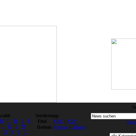
S
wahl:
Sortierung:
B
C
D
E
F
Titel
ABC
/
ZXY
Erwe
J
K
L
M
Datum
Neueste
/
Älteste
Q
R
S
T