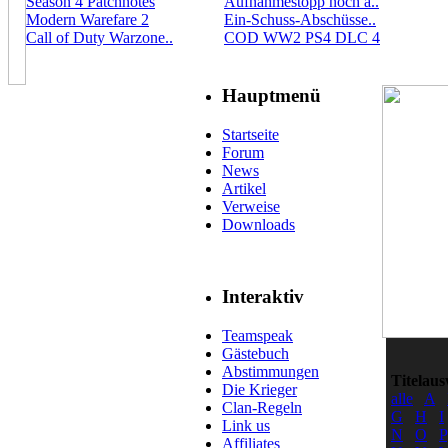
Season 4 Patchnotes
Aufnahmestopp noch a..
Modern Warefare 2
Ein-Schuss-Abschüsse..
Call of Duty Warzone..
COD WW2 PS4 DLC 4
Hauptmenü
Startseite
Forum
News
Artikel
Verweise
Downloads
Interaktiv
Teamspeak
Gästebuch
Abstimmungen
Titelaus
Die Krieger
alle
A
Clan-Regeln
G
H
I
Link us
N
O
P
Affiliates