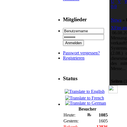
U
V
0-9
Mitglieder
News
» 
XFire an
06.08.
Messang
verka
Systemna
Passwort vergessen?
(2.08.)
Registrieren
diesesma
des mit
Messe...
Status
Seiten
(1
Besucher
Heute:
1085
Gestern:
1605
Rekord:
12836