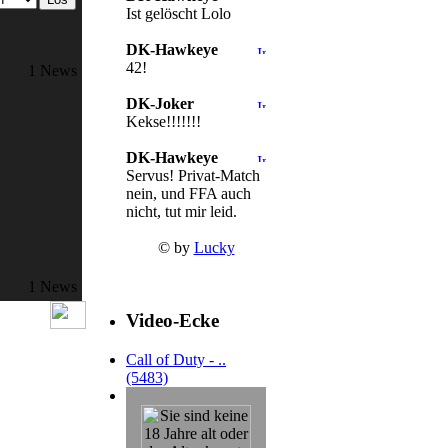
Ist gelöscht Lolo
DK-Hawkeye
42!
1 News
DK-Joker
Kekse!!!!!!!
DK-Hawkeye
Servus! Privat-Match
nein, und FFA auch
nicht, tut mir leid.
© by
Lucky
1 News
Video-Ecke
Call of Duty - ..
(5483)