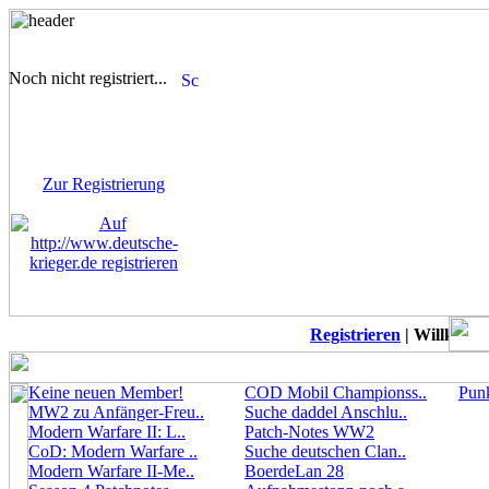
Noch nicht registriert...
Sie sind noch nicht
registriert! Einige Bereiche
werden für Sie nicht
zugänglich sein.
Zur Registrierung
Registrieren
| Willkommen
Keine neuen Member!
COD Mobil Championss..
Punk
MW2 zu Anfänger-Freu..
Suche daddel Anschlu..
Modern Warfare II: L..
Patch-Notes WW2
CoD: Modern Warfare ..
Suche deutschen Clan..
Modern Warfare II-Me..
BoerdeLan 28