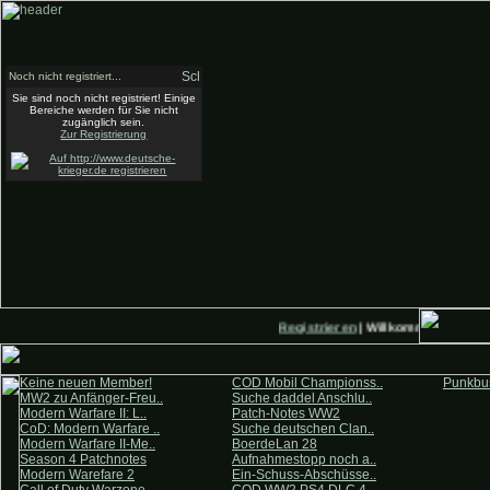
Noch nicht registriert...
Sie sind noch nicht registriert! Einige
Bereiche werden für Sie nicht
zugänglich sein.
Zur Registrierung
Registrieren
| Willkommen auf Deu
Keine neuen Member!
COD Mobil Championss..
Punkbus
MW2 zu Anfänger-Freu..
Suche daddel Anschlu..
Modern Warfare II: L..
Patch-Notes WW2
CoD: Modern Warfare ..
Suche deutschen Clan..
Modern Warfare II-Me..
BoerdeLan 28
Season 4 Patchnotes
Aufnahmestopp noch a..
Modern Warefare 2
Ein-Schuss-Abschüsse..