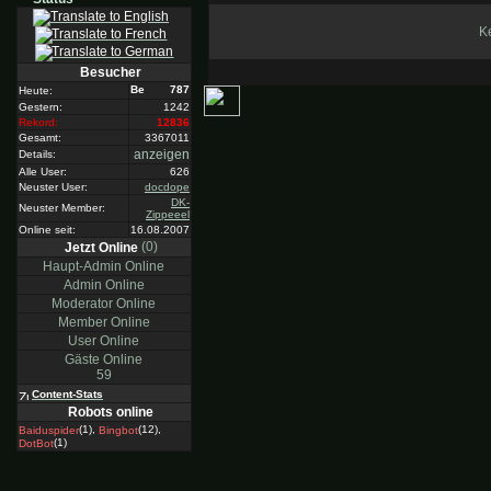
Ke
Besucher
787
Heute:
Gestern:
1242
Rekord:
12836
Gesamt:
3367011
anzeigen
Details:
Alle User:
626
Neuster User:
docdope
DK-
Neuster Member:
Zippeeel
Online seit:
16.08.2007
(0)
Jetzt Online
Haupt-Admin Online
Admin Online
Moderator Online
Member Online
User Online
Gäste Online
59
Content-Stats
Robots online
(1),
(12),
Baiduspider
Bingbot
(1)
DotBot