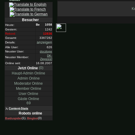
Ke
Besucher
1058
Heute:
Gestern:
1242
Rekord:
12836
Gesamt:
3367282
anzeigen
Details:
Alle User:
626
Neuster User:
docdope
DK-
Neuster Member:
Zippeeel
Online seit:
16.08.2007
(0)
Jetzt Online
Haupt-Admin Online
Admin Online
Moderator Online
Member Online
User Online
Gäste Online
69
Content-Stats
Robots online
(1),
(3)
Baiduspider
Bingbot