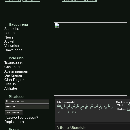
Call of Duty Warzone..
COD WW2 PS4 DLC 4
Hauptmenü
Startseite
Forum
News
Artikel
Verweise
Downloads
Interaktiv
Teamspeak
Gästebuch
Abstimmungen
Die Krieger
Clan-Regeln
Link us
Affiliates
Mitglieder
Titelauswahl:
Sortierun
alle
A
B
C
D
E
F
G
H
I
J
K
Titel
A
L
M
N
O
P
Q
R
S
T
(
U
)
V
W
Datum
N
X
Y
Z
0-9
Passwort vergessen?
Registrieren
Artikel
»
Übersicht
Status