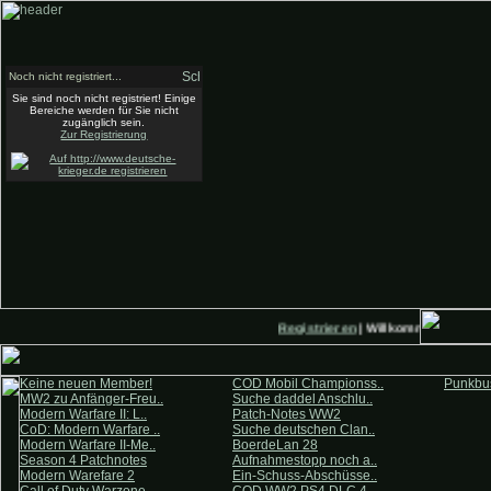
Noch nicht registriert...
Sie sind noch nicht registriert! Einige
Bereiche werden für Sie nicht
zugänglich sein.
Zur Registrierung
Registrieren
| Willkommen auf Deut
Keine neuen Member!
COD Mobil Championss..
Punkbus
MW2 zu Anfänger-Freu..
Suche daddel Anschlu..
Modern Warfare II: L..
Patch-Notes WW2
CoD: Modern Warfare ..
Suche deutschen Clan..
Modern Warfare II-Me..
BoerdeLan 28
Season 4 Patchnotes
Aufnahmestopp noch a..
Modern Warefare 2
Ein-Schuss-Abschüsse..