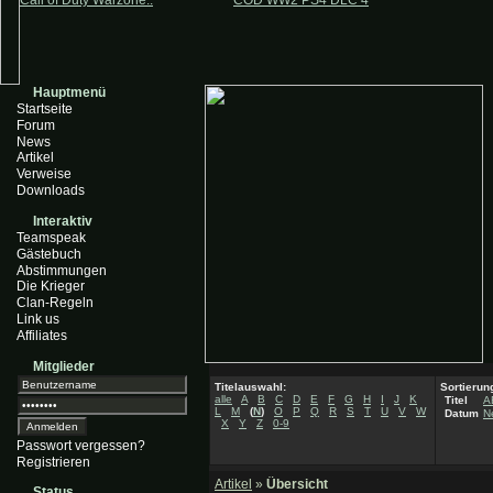
Call of Duty Warzone..
COD WW2 PS4 DLC 4
Hauptmenü
Startseite
Forum
News
Artikel
Verweise
Downloads
Interaktiv
Teamspeak
Gästebuch
Abstimmungen
Die Krieger
Clan-Regeln
Link us
Affiliates
Mitglieder
Titelauswahl:
Sortierun
alle
A
B
C
D
E
F
G
H
I
J
K
Titel
A
L
M
(
N
)
O
P
Q
R
S
T
U
V
W
Datum
N
X
Y
Z
0-9
Passwort vergessen?
Registrieren
Artikel
»
Übersicht
Status