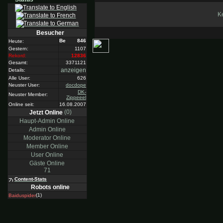
Ke
Besucher
846
Heute:
Gestern:
1107
Rekord:
12836
Gesamt:
3371121
anzeigen
Details:
Alle User:
626
Neuster User:
docdope
DK-
Neuster Member:
Zippeeel
Online seit:
16.08.2007
(0)
Jetzt Online
Haupt-Admin Online
Admin Online
Moderator Online
Member Online
User Online
Gäste Online
71
Content-Stats
Robots online
(1)
Baiduspider