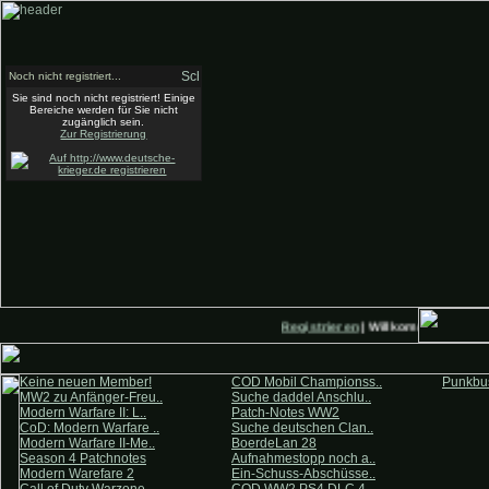
Noch nicht registriert...
Sie sind noch nicht registriert! Einige
Bereiche werden für Sie nicht
zugänglich sein.
Zur Registrierung
Registrieren
| Willkommen auf Deu
Keine neuen Member!
COD Mobil Championss..
Punkbus
MW2 zu Anfänger-Freu..
Suche daddel Anschlu..
Modern Warfare II: L..
Patch-Notes WW2
CoD: Modern Warfare ..
Suche deutschen Clan..
Modern Warfare II-Me..
BoerdeLan 28
Season 4 Patchnotes
Aufnahmestopp noch a..
Modern Warefare 2
Ein-Schuss-Abschüsse..