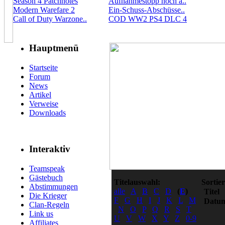
Season 4 Patchnotes
Aufnahmestopp noch a..
Modern Warefare 2
Ein-Schuss-Abschüsse..
Call of Duty Warzone..
COD WW2 PS4 DLC 4
Hauptmenü
Startseite
Forum
News
Artikel
Verweise
Downloads
Interaktiv
Teamspeak
Gästebuch
Titelauswahl:
Sortie
Abstimmungen
alle
A
B
C
D
(
E
)
Titel
Die Krieger
F
G
H
I
J
K
L
M
Datu
Clan-Regeln
N
O
P
Q
R
S
T
Link us
U
V
W
X
Y
Z
0-9
Affiliates