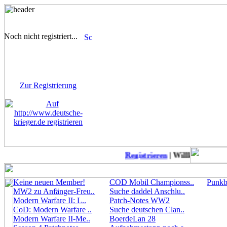
Noch nicht registriert...
Sie sind noch nicht
registriert! Einige Bereiche
werden für Sie nicht
zugänglich sein.
Zur Registrierung
Registrieren
| Willkommen auf
Keine neuen Member!
COD Mobil Championss..
Punkbu
MW2 zu Anfänger-Freu..
Suche daddel Anschlu..
Modern Warfare II: L..
Patch-Notes WW2
CoD: Modern Warfare ..
Suche deutschen Clan..
Modern Warfare II-Me..
BoerdeLan 28