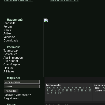
Call of Duty Warzone..
COD WW2 PS4 DLC 4
Hauptmenü
Startseite
Forum
News
Artikel
Verweise
Downloads
Interaktiv
Teamspeak
Gästebuch
Abstimmungen
Die Krieger
Clan-Regeln
Link us
Affiliates
Mitglieder
Titelauswahl:
Sortierun
(
alle
)
A
B
C
D
E
F
G
H
I
J
K
Titel
A
L
M
N
O
P
Q
R
S
T
U
V
W
Datum
N
X
Y
Z
0-9
Passwort vergessen?
Registrieren
Status