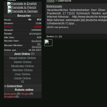
Artikel
»
Übersicht
Impressum
Verantwortlicher Seitenbetreiber: Herr Oliver
Frankenstr. 17 71101 Schönaich Telefon: auf
Besucher
Internet-Adresse: http://www.deutsche-krieg
824
Mail-Adresse: webmaster [at] deutsche-krieger
Heute:
Urheberrecht / Copyr...
Gestern:
1339
Rekord:
12836
(8345 mal gelesen)
Gesamt:
3369992
anzeigen
Details:
Seiten
(1):
(1)
Alle User:
626
Neuster User:
docdope
DK-
Neuster Member:
Zippeeel
Online seit:
16.08.2007
(0)
Jetzt Online
Haupt-Admin Online
Admin Online
Moderator Online
Member Online
User Online
Gäste Online
31
Content-Stats
Robots online
(2),
(2),
Baiduspider
Bingbot
(1)
Googlebot