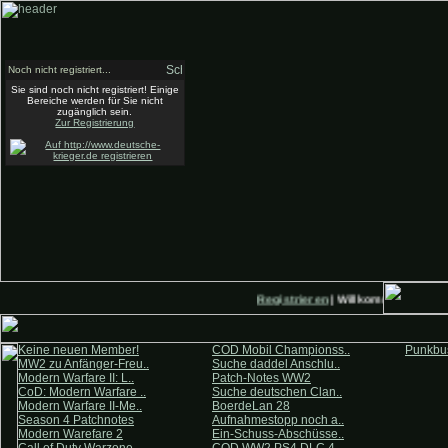
Noch nicht registriert...
Sie sind noch nicht registriert! Einige
Bereiche werden für Sie nicht
zugänglich sein.
Zur Registrierung
Registrieren
| Willkommen auf Deu
Keine neuen Member!
COD Mobil Championss..
Punkbus
MW2 zu Anfänger-Freu..
Suche daddel Anschlu..
Modern Warfare II: L..
Patch-Notes WW2
CoD: Modern Warfare ..
Suche deutschen Clan..
Modern Warfare II-Me..
BoerdeLan 28
Season 4 Patchnotes
Aufnahmestopp noch a..
Modern Warefare 2
Ein-Schuss-Abschüsse..