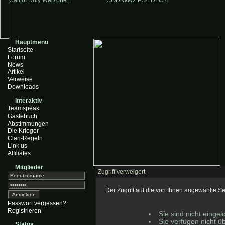
Call of Duty Warzone..
COD WW2 PS4 DLC 4
Hauptmenü
Startseite
Forum
News
Artikel
Verweise
Downloads
Interaktiv
Teamspeak
Gästebuch
Abstimmungen
Die Krieger
Clan-Regeln
Link us
Affiliates
Mitglieder
Zugriff verweigert
Der Zugriff auf die von Ihnen angewählte 
Passwort vergessen?
Registrieren
Sie sind nicht eingel
Sie verfügen nicht ü
Status