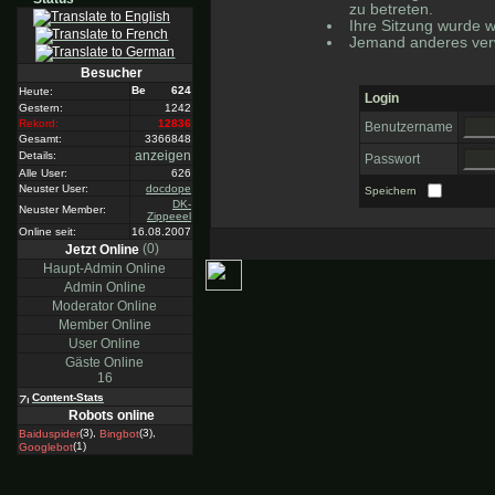
zu betreten.
Ihre Sitzung wurde w
Jemand anderes verw
Besucher
624
Heute:
Login
Gestern:
1242
Rekord:
12836
Benutzername
Gesamt:
3366848
anzeigen
Details:
Passwort
Alle User:
626
Neuster User:
docdope
Speichern
DK-
Neuster Member:
Zippeeel
Online seit:
16.08.2007
(0)
Jetzt Online
Haupt-Admin Online
Admin Online
Moderator Online
Member Online
User Online
Gäste Online
16
Content-Stats
Robots online
(3),
(3),
Baiduspider
Bingbot
(1)
Googlebot