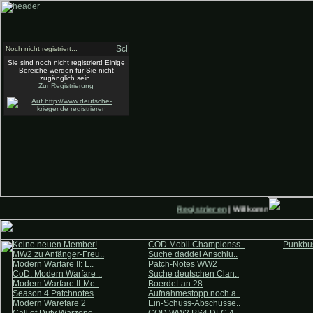
Noch nicht registriert...
Sie sind noch nicht registriert! Einige
Bereiche werden für Sie nicht
zugänglich sein.
Zur Registrierung
Registrieren
| Willkommen auf Deut
Keine neuen Member!
COD Mobil Championss..
Punkbus
MW2 zu Anfänger-Freu..
Suche daddel Anschlu..
Modern Warfare II: L..
Patch-Notes WW2
CoD: Modern Warfare ..
Suche deutschen Clan..
Modern Warfare II-Me..
BoerdeLan 28
Season 4 Patchnotes
Aufnahmestopp noch a..
Modern Warefare 2
Ein-Schuss-Abschüsse..