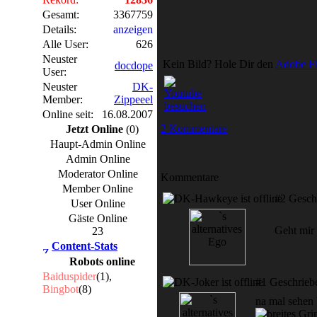
Gesamt:
3367759
Details:
anzeigen
Alle User:
626
Neuster
Kein Bild? Hole Dir den
Adobe Fl
docdope
User:
Neuster
DK-
Member:
Zippeeel
Online seit:
16.08.2007
2 Kommentare
Jetzt Online
(0)
Haupt-Admin Online
Admin Online
Moderator Online
Kommentare
Member Online
#2 Gesch
User Online
Gäste Online
Geht mir
23
Content-Stats
Robots online
Baiduspider
(1),
#1 Geschrieb
Bingbot
(8)
na mal sehen 