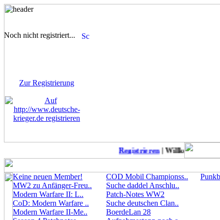
Noch nicht registriert...
Sie sind noch nicht
registriert! Einige Bereiche
werden für Sie nicht
zugänglich sein.
Zur Registrierung
Registrieren
| Willkommen auf 
Keine neuen Member!
COD Mobil Championss..
Punkbu
MW2 zu Anfänger-Freu..
Suche daddel Anschlu..
Modern Warfare II: L..
Patch-Notes WW2
CoD: Modern Warfare ..
Suche deutschen Clan..
Modern Warfare II-Me..
BoerdeLan 28