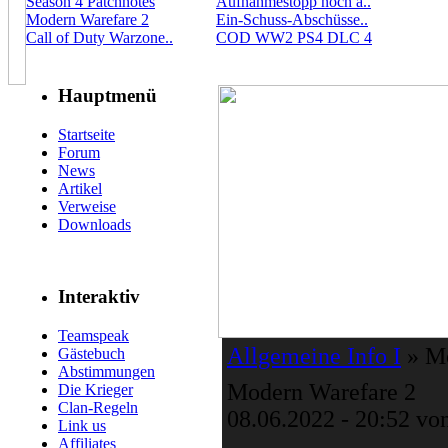
Season 4 Patchnotes
Aufnahmestopp noch a..
Modern Warefare 2
Ein-Schuss-Abschüsse..
Call of Duty Warzone..
COD WW2 PS4 DLC 4
Hauptmenü
Startseite
Forum
News
Artikel
Verweise
Downloads
Interaktiv
Teamspeak
Allgemeine Info I
» Mo
Gästebuch
Abstimmungen
Modern Warefare 2
Die Krieger
Clan-Regeln
08.06.2022 - 20:52 vo
Link us
Affiliates