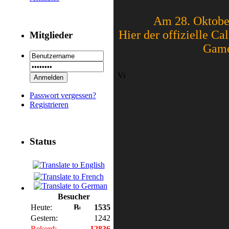
Am 28. Oktobe
Hier der offizielle Ca
Mitglieder
Game
Passwort vergessen?
Registrieren
Status
Besucher
Heute:
1535
Gestern:
1242
Rekord:
12836