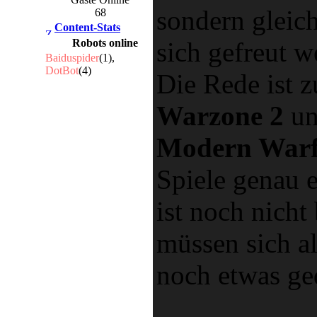
sondern gleich
68
Content-Stats
sich gefreut w
Robots online
Baiduspider
(1),
DotBot
(4)
Die Rede ist 
Warzone 2
un
Modern Warf
Spiele genau 
ist noch nicht
müssen sich al
noch etwas ge