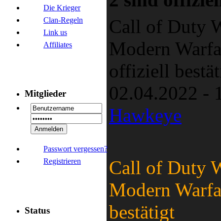
Die Krieger
Clan-Regeln
Call of Duty 
Link us
Modern Warfar
Affiliates
offiziell bestät
02.04.2022 - 
Mitglieder
Hawkeye
Passwort vergessen?
Call of Duty 
Registrieren
Modern Warfare
bestätigt
Status