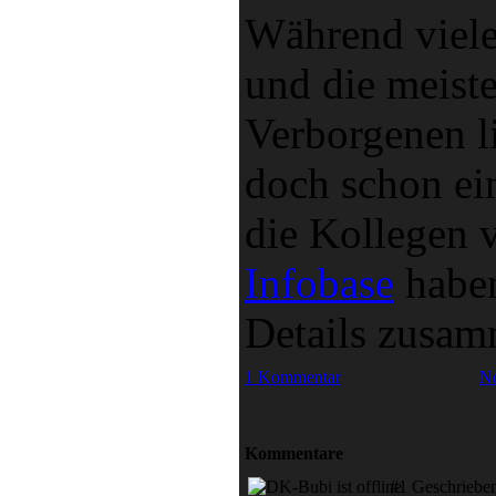
Während viele
und die meist
Verborgenen li
doch schon ei
die Kollegen 
Infobase
haben
Details zusam
1 Kommentar
N
Kommentare
#1 Geschriebe