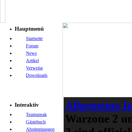
Hauptmenü
Startseite
Forum
News
Artikel
Verweise
Downloads
Allgemeine In
Interaktiv
Teamspeak
Warzone 2 u
Gästebuch
2 sind offiziel
Abstimmungen