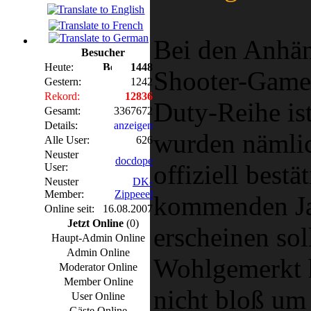
Bei den Anhän
Besucher
Heute:
1448
Shooter-Games
Gestern:
1242
Rekord:
12836
Duty-Reihe is
Gesamt:
3367672
Details:
anzeigen
wurden nämlic
Alle User:
626
Neuster
docdope
offiziell bestä
User:
Neuster
DK-
Member:
Zippeeel
kommenden Ja
Online seit:
16.08.2007
Jetzt Online
(0)
erscheinen sol
Haupt-Admin Online
Admin Online
Wohlgemerkt h
Moderator Online
Member Online
nicht bloß um 
User Online
Gäste Online