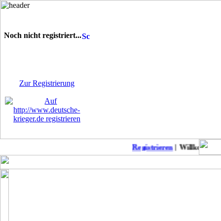
Noch nicht registriert...
Sie sind noch nicht
registriert! Einige Bereiche
werden für Sie nicht
zugänglich sein.
Zur Registrierung
Registrieren
| Willkommen a
Keine neuen Member!
COD Mobil Championss..
Punkb
MW2 zu Anfänger-Freu..
Suche daddel Anschlu..
Modern Warfare II: L..
Patch-Notes WW2
CoD: Modern Warfare ..
Suche deutschen Clan..
Modern Warfare II-Me..
BoerdeLan 28
Season 4 Patchnotes
Aufnahmestopp noch a..
Modern Warefare 2
Ein-Schuss-Abschüsse..
Call of Duty Warzone..
COD WW2 PS4 DLC 4