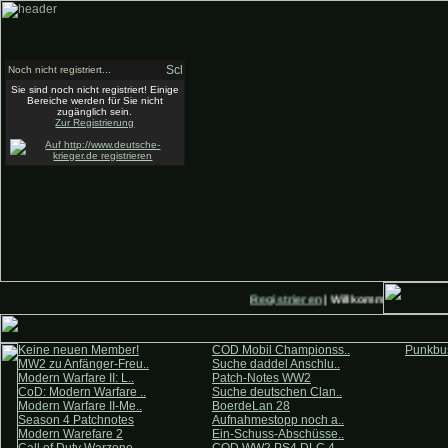
Noch nicht registriert...
Sie sind noch nicht registriert! Einige
Bereiche werden für Sie nicht
zugänglich sein.
Zur Registrierung
Registrieren
| Willkommen auf Deut
Keine neuen Member!
COD Mobil Championss..
Punkbus
MW2 zu Anfänger-Freu..
Suche daddel Anschlu..
Modern Warfare II: L..
Patch-Notes WW2
CoD: Modern Warfare ..
Suche deutschen Clan..
Modern Warfare II-Me..
BoerdeLan 28
Season 4 Patchnotes
Aufnahmestopp noch a..
Modern Warefare 2
Ein-Schuss-Abschüsse..