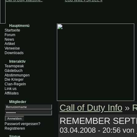
Call of Duty Warzone..
COD WW2 PS4 DLC 4
Hauptmenü
Startseite
Forum
News
Artikel
Verweise
Downloads
Interaktiv
Teamspeak
Gästebuch
Abstimmungen
Die Krieger
Clan-Regeln
Link us
Affiliates
Mitglieder
Call of Duty Info
» 
REMEMBER SEP
Passwort vergessen?
03.04.2008 - 20:56 von
Registrieren
Status