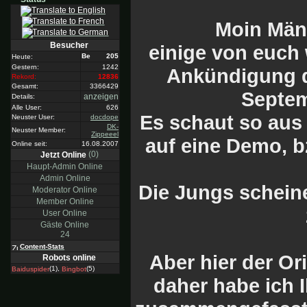
Moin Män
Besucher
einige von euch
205
Heute:
Gestern:
1242
Ankündigung
Rekord:
12836
Gesamt:
3366429
Septem
anzeigen
Details:
Alle User:
626
Es schaut so aus
Neuster User:
docdope
DK-
Neuster Member:
Zippeeel
auf eine Demo, b
Online seit:
16.08.2007
(0)
Jetzt Online
Haupt-Admin Online
Admin Online
Die Jungs scheine
Moderator Online
Member Online
User Online
Gäste Online
24
Content-Stats
Aber hier der Ori
Robots online
(1),
(5)
Baiduspider
Bingbot
daher habe ich 