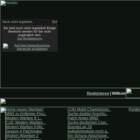
Noch nicht registriert...
Sie sind noch nicht registriert! Einige
Bereiche werden für Sie nicht
zugänglich sein.
Zur Registrierung
Registrieren
| Willkommen auf 
Keine neuen Member!
COD Mobil Championss..
Punkbu
MW2 zu Anfänger-Freu..
Suche daddel Anschlu..
Modern Warfare II: L..
Patch-Notes WW2
CoD: Modern Warfare ..
Suche deutschen Clan..
Modern Warfare II-Me..
BoerdeLan 28
Season 4 Patchnotes
Aufnahmestopp noch a..
Modern Warefare 2
Ein-Schuss-Abschüsse..