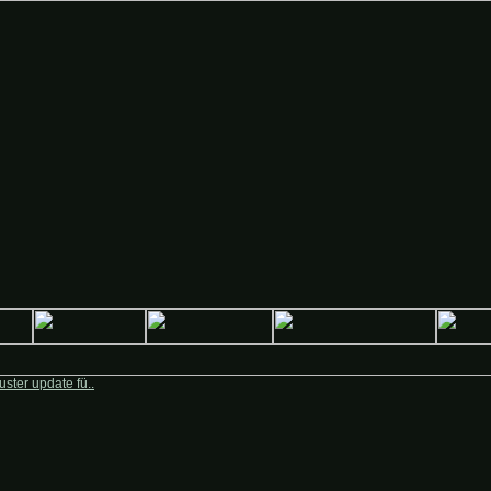
Deutsche-Krieger.de
ster update fü..