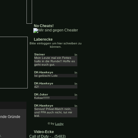
No Cheats!
Laberecke
Bitte einloggen um hier schreiben zu
können.
Steiner
Moin Leute mal ein Fettes
hallo in die Runde!! Hoffe es
geht euch gut.
DK-Hawkeye
Ist gelöscht Lolo
DK-Hawkeye
42!
DK-Joker
Kekse!!!!!!!
DK-Hawkeye
Servus! Privat-Match nein,
und FFA auch nicht, tut mir
leid.
gende Gründe
© by
Lucky
Video-Ecke
.
Call of Duty - .. (5483)