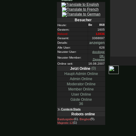
Besucher
868
Heute:
Gestern:
1605
Rekord:
12836
Gesamt:
3368697
anzeigen
Details:
Alle User:
626
Neuster User:
docdope
DK-
Neuster Member:
Zippeeel
Online seit:
16.08.2007
(0)
Jetzt Online
Haupt-Admin Online
Admin Online
Moderator Online
Member Online
User Online
Gäste Online
36
Content-Stats
Robots online
(1),
(5),
Baiduspider
Bingbot
(1)
Majestic-12