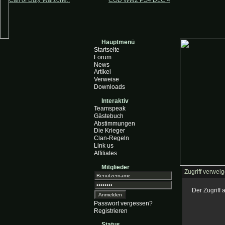
Call of Duty Warzone..
COD WW2 PS4 DLC 4
Hauptmenü
Startseite
Forum
News
Artikel
Verweise
Downloads
Interaktiv
Teamspeak
Gästebuch
Abstimmungen
Die Krieger
Clan-Regeln
Link us
Affiliates
Mitglieder
Zugriff verweig
Der Zugriff
Passwort vergessen?
Registrieren
Status