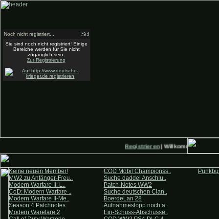
Noch nicht registriert...
Sie sind noch nicht registriert! Einige
Bereiche werden für Sie nicht
zugänglich sein.
Zur Registrierung
Registrieren
| Willkommen auf Deu
Keine neuen Member!
COD Mobil Championss..
Punkbus
MW2 zu Anfänger-Freu..
Suche daddel Anschlu..
Modern Warfare II: L..
Patch-Notes WW2
CoD: Modern Warfare ..
Suche deutschen Clan..
Modern Warfare II-Me..
BoerdeLan 28
Season 4 Patchnotes
Aufnahmestopp noch a..
Modern Warefare 2
Ein-Schuss-Abschüsse..