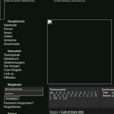
Call of Duty Warzone..
COD WW2 PS4 DLC 4
Hauptmenü
Startseite
Forum
News
Artikel
Verweise
Downloads
Interaktiv
Teamspeak
Gästebuch
Abstimmungen
Die Krieger
Clan-Regeln
Link us
Affiliates
Mitglieder
Titelauswahl:
Sortierun
alle
A
B
C
D
E
F
G
H
I
J
K
Titel
A
L
M
N
O
P
Q
R
S
T
U
V
W
Datum
N
X
(
Y
)
Z
0-9
Passwort vergessen?
Registrieren
News
»
Call of Duty Info
Status