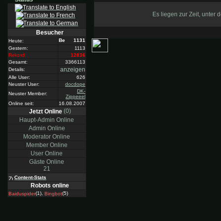
Es liegen zur Zeit, unter
Besucher
1131
Heute:
Gestern:
1113
Rekord:
12836
Gesamt:
3366113
anzeigen
Details:
Alle User:
626
Neuster User:
docdope
DK-
Neuster Member:
Zippeeel
Online seit:
16.08.2007
(0)
Jetzt Online
Haupt-Admin Online
Admin Online
Moderator Online
Member Online
User Online
Gäste Online
21
Content-Stats
Robots online
(1),
(5)
Baiduspider
Bingbot