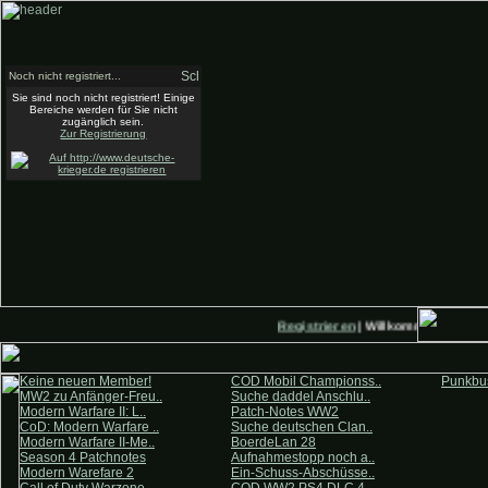
Noch nicht registriert...
Sie sind noch nicht registriert! Einige
Bereiche werden für Sie nicht
zugänglich sein.
Zur Registrierung
Registrieren
| Willkommen auf Deu
Keine neuen Member!
COD Mobil Championss..
Punkbus
MW2 zu Anfänger-Freu..
Suche daddel Anschlu..
Modern Warfare II: L..
Patch-Notes WW2
CoD: Modern Warfare ..
Suche deutschen Clan..
Modern Warfare II-Me..
BoerdeLan 28
Season 4 Patchnotes
Aufnahmestopp noch a..
Modern Warefare 2
Ein-Schuss-Abschüsse..