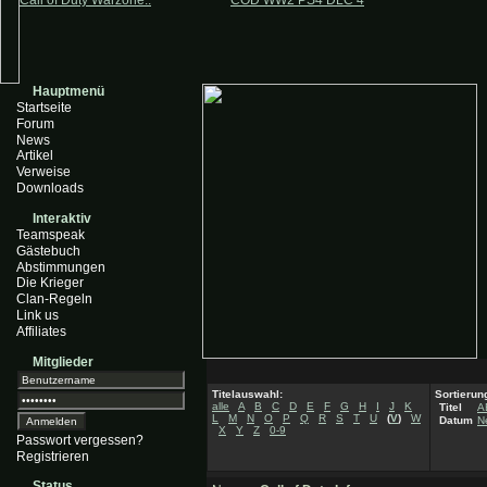
Call of Duty Warzone..
COD WW2 PS4 DLC 4
Hauptmenü
Startseite
Forum
News
Artikel
Verweise
Downloads
Interaktiv
Teamspeak
Gästebuch
Abstimmungen
Die Krieger
Clan-Regeln
Link us
Affiliates
Mitglieder
Titelauswahl:
Sortierun
alle
A
B
C
D
E
F
G
H
I
J
K
Titel
A
L
M
N
O
P
Q
R
S
T
U
(
V
)
W
Datum
N
X
Y
Z
0-9
Passwort vergessen?
Registrieren
Status