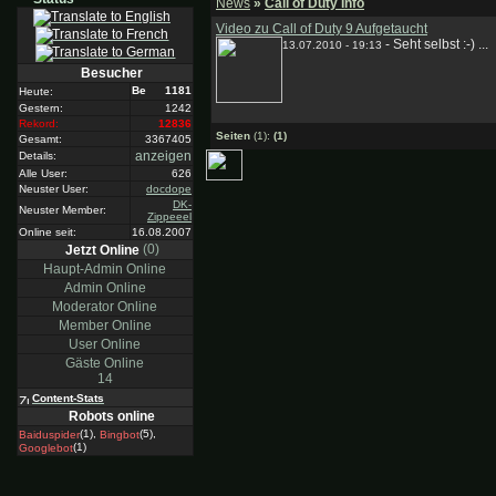
News
»
Call of Duty Info
Video zu Call of Duty 9 Aufgetaucht
-
Seht selbst :-) ...
13.07.2010 - 19:13
Besucher
1181
Heute:
Gestern:
1242
Rekord:
12836
Seiten
(1):
(1)
Gesamt:
3367405
anzeigen
Details:
Alle User:
626
Neuster User:
docdope
DK-
Neuster Member:
Zippeeel
Online seit:
16.08.2007
(0)
Jetzt Online
Haupt-Admin Online
Admin Online
Moderator Online
Member Online
User Online
Gäste Online
14
Content-Stats
Robots online
(1),
(5),
Baiduspider
Bingbot
(1)
Googlebot