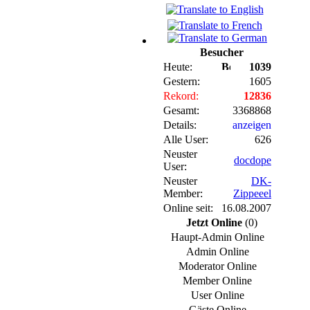
Besucher
Heute:
1039
Gestern:
1605
Rekord:
12836
Gesamt:
3368868
Details:
anzeigen
Alle User:
626
Neuster
docdope
User:
Neuster
DK-
Member:
Zippeeel
Online seit:
16.08.2007
Jetzt Online
(0)
Haupt-Admin Online
Admin Online
Moderator Online
Member Online
User Online
Gäste Online