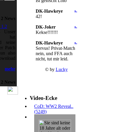
Ist gelöscht Lolo
DK-Hawkeye
42!
2 News
 1.2
DK-Joker
-
Unser
Kekse!!!!!!!
GS hat
d seine
DK-Hawkeye
er Patch
Servus! Privat-Match
nun also
nein, und FFA auch
Download
nicht, tut mir leid.
mehr
© by
Lucky
2 News
Video-Ecke
CoD: WW2 Reveal..
(5249)