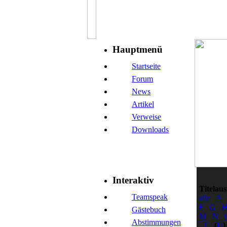
Hauptmenü
Startseite
Forum
News
Artikel
Verweise
Downloads
Interaktiv
Titelau
Teamspeak
alle
A
F
G
Gästebuch
M
N
Abstimmungen
T
(
U
)