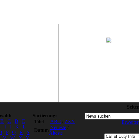
Seite
swahl:
Sortierung:
B
C
D
E
Titel
ABC
/
ZXY
Erweiter
H
I
J
K
L
Neueste
/
Datum
O
P
Q
R
S
Älteste
V
W
X
Y