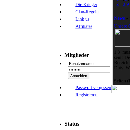
Z
0-9
Die Krieger
Clan-Regeln
News
»
Link us
Unsere C
Affiliates
1.3 mus
Mitglieder
sein! De
Bereich
Duty: Wo
Seiten
(
Passwort vergessen?
Registrieren
Status