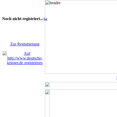
Noch nicht registriert...
Sie sind noch nicht
registriert! Einige Bereiche
werden für Sie nicht
zugänglich sein.
Zur Registrierung
R
Keine neuen Member!
COD Mobil
MW2 zu Anfänger-Freu..
Suche dadd
Modern Warfare II: L..
Patch-No
CoD: Modern Warfare ..
Suche deut
Modern Warfare II-Me..
BoerdeLan
Season 4 Patchnotes
Aufnahmes
Modern Warefare 2
Ein-Schuss
Call of Duty Warzone..
COD WW2