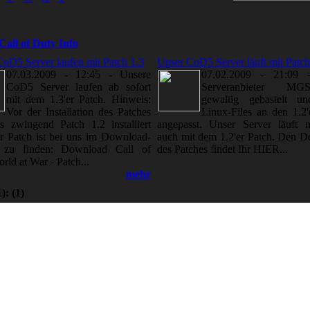
Call of Duty Info
oD5 Server laufen mit Patch 1.3
Unser CoD5 Server läuft mit Patch
07.03.2009 - 12:45
-
Unsere
07.02.2009 - 21:09
CoD5 Server laufen ab sofort
Serveranbieter M
mit dem 1.3'er Patch. Hinweis:
gewaltig gebastelt un
Vor der Installation des Patches
Linux-Files an den 1.2'
s zwingend Patch 1.2 installiert
angepasst. Unser Server läuft 
r Patch ist bei uns im Download-
auch mit dem 1.2'er Patch. Den 
 zu finden: Download Call of
des Patches findet Ihr HIER...
rld at War - Patch...
mehr
1):
(1)