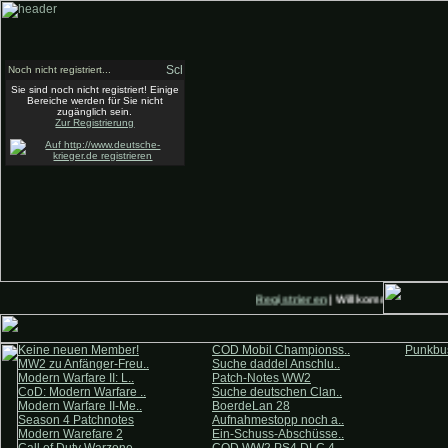
Noch nicht registriert...
Sie sind noch nicht registriert! Einige
Bereiche werden für Sie nicht
zugänglich sein.
Zur Registrierung
Registrieren
| Willkommen auf Deu
Keine neuen Member!
COD Mobil Championss..
Punkbus
MW2 zu Anfänger-Freu..
Suche daddel Anschlu..
Modern Warfare II: L..
Patch-Notes WW2
CoD: Modern Warfare ..
Suche deutschen Clan..
Modern Warfare II-Me..
BoerdeLan 28
Season 4 Patchnotes
Aufnahmestopp noch a..
Modern Warefare 2
Ein-Schuss-Abschüsse..