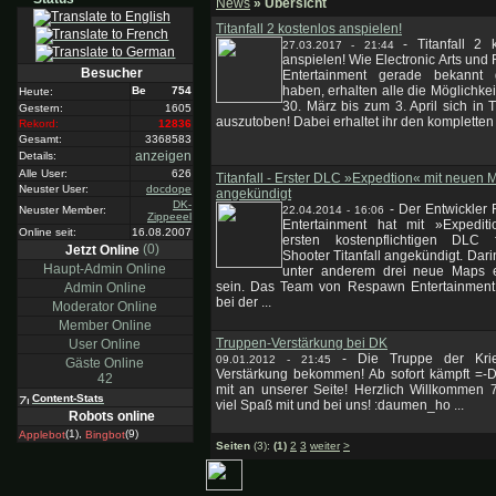
News
» Übersicht
Titanfall 2 kostenlos anspielen!
-
Titanfall 2 
27.03.2017 - 21:44
anspielen! Wie Electronic Arts un
Besucher
Entertainment gerade bekannt
haben, erhalten alle die Möglichke
754
Heute:
30. März bis zum 3. April sich in Ti
Gestern:
1605
auszutoben! Dabei erhaltet ihr den kompletten 
Rekord:
12836
Gesamt:
3368583
anzeigen
Details:
Alle User:
626
Titanfall - Erster DLC »Expedtion« mit neuen 
Neuster User:
docdope
angekündigt
DK-
-
Der Entwickler
22.04.2014 - 16:06
Neuster Member:
Zippeeel
Entertainment hat mit »Expedit
Online seit:
16.08.2007
ersten kostenpflichtigen DLC
(0)
Jetzt Online
Shooter Titanfall angekündigt. Dar
Haupt-Admin Online
unter anderem drei neue Maps e
sein. Das Team von Respawn Entertainment h
Admin Online
bei der ...
Moderator Online
Member Online
Truppen-Verstärkung bei DK
User Online
-
Die Truppe der Kri
09.01.2012 - 21:45
Gäste Online
Verstärkung bekommen! Ab sofort kämpft =-D
42
mit an unserer Seite! Herzlich Willkommen 
Content-Stats
viel Spaß mit und bei uns! :daumen_ho ...
Robots online
(1),
(9)
Applebot
Bingbot
Seiten
(3):
(1)
2
3
weiter
>