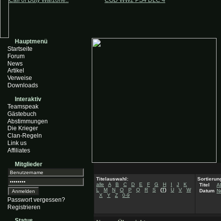
Call of Duty Warzone..
COD WW2 PS4 DLC 4
Hauptmenü
Startseite
Forum
News
Artikel
Verweise
Downloads
Interaktiv
Teamspeak
Gästebuch
Abstimmungen
Die Krieger
Clan-Regeln
Link us
Affiliates
Mitglieder
Titelauswahl:
Sortierun
alle
A
B
C
D
E
F
G
H
I
J
K
Titel
A
L
M
N
O
P
Q
R
S
(
T
)
U
V
W
Datum
N
X
Y
Z
0-9
Passwort vergessen?
Registrieren
Status