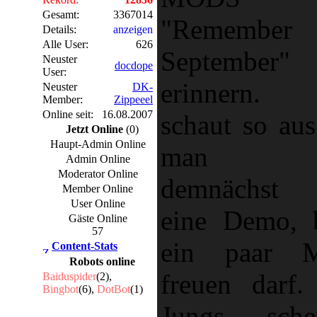
Gesamt:
3367014
"Remember
Details:
anzeigen
Alle User:
626
September"
Neuster
docdope
User:
erinnern.
Neuster
DK-
Member:
Zippeeel
Online seit:
16.08.2007
schaut so aus
Jetzt Online
(0)
Haupt-Admin Online
man si
Admin Online
Moderator Online
demnächst 
Member Online
User Online
eine Demo, 
Gäste Online
57
ein paar M
Content-Stats
Robots online
freuen darf.
Baiduspider
(2),
Bingbot
(6),
DotBot
(1)
Jungs sche