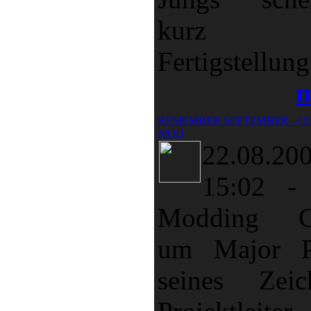
kurz v
Fertigstellung 
m
REMEMBER SEPTEMBER - CO
MOD
22.08.20
15:02
Modding C
um Major P
seines Zeic