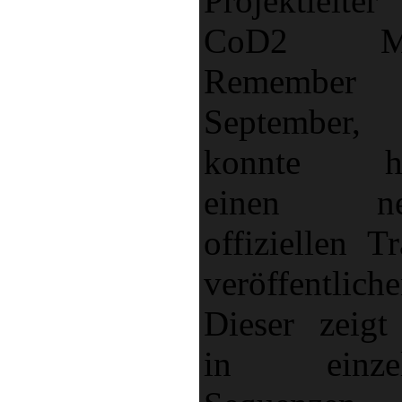
Projektleiter
CoD2 M
Remember
September,
konnte he
einen ne
offiziellen Tr
veröffentliche
Dieser zeigt
in einzel