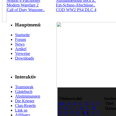
Season 4 Patchnotes
Aufnahmestopp noch a..
Modern Warefare 2
Ein-Schuss-Abschüsse..
Call of Duty Warzone..
COD WW2 PS4 DLC 4
Hauptmenü
Startseite
Forum
News
Artikel
Verweise
Downloads
Interaktiv
Teamspeak
Gästebuch
Abstimmungen
Titelauswahl:
Sortie
Die Krieger
alle
A
B
C
D
E
F
Titel
Clan-Regeln
G
H
I
J
K
L
M
Datu
Link us
N
O
P
Q
(
R
)
S
T
Affiliates