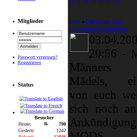
U
V
W
X
Y
Z
0-9
Mitglieder
News
»
Call of Duty Info
REMEMBER SEPTEMBER
03.04.20
20:56
-
Passwort vergessen?
Registrieren
Männers 
Mädels, ei
Status
von euch we
sich noch an
Besucher
Ankündigung
Heute:
790
Gestern:
1242
MODS
Rekord:
12836