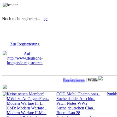
Noch nicht registriert...
Sie sind noch nicht
registriert! Einige Bereiche
werden für Sie nicht
zugänglich sein.
Zur Registrierung
Registrieren
| Willkommen auf D
Keine neuen Member!
COD Mobil Championss..
Punkbu
MW2 zu Anfänger-Freu..
Suche daddel Anschlu..
Modern Warfare II: L..
Patch-Notes WW2
CoD: Modern Warfare ..
Suche deutschen Clan..
Modern Warfare II-Me..
BoerdeLan 28