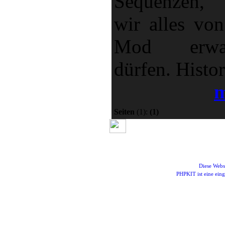
Sequenzen,
wir alles von
Mod erwar
dürfen. Histori
m
Seiten
(1):
(1)
Diese Webs
PHPKIT ist eine ei