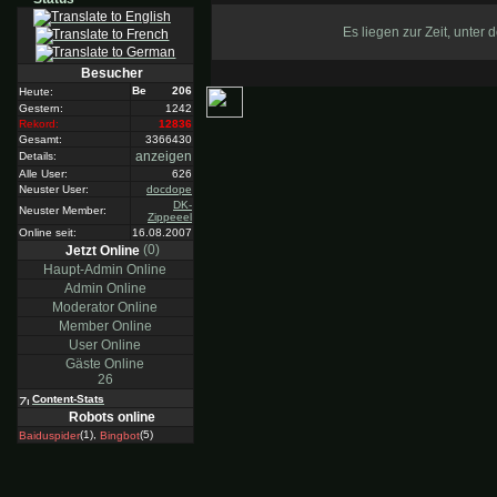
Es liegen zur Zeit, unter
Besucher
206
Heute:
Gestern:
1242
Rekord:
12836
Gesamt:
3366430
anzeigen
Details:
Alle User:
626
Neuster User:
docdope
DK-
Neuster Member:
Zippeeel
Online seit:
16.08.2007
(0)
Jetzt Online
Haupt-Admin Online
Admin Online
Moderator Online
Member Online
User Online
Gäste Online
26
Content-Stats
Robots online
(1),
(5)
Baiduspider
Bingbot