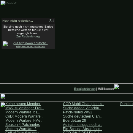
Noch nicht registriert...
Sie sind noch nicht registriert! Einige
Bereiche werden für Sie nicht
zugänglich sein.
Zur Registrierung
Registrieren
| Willkommen auf Deut
Keine neuen Member!
COD Mobil Championss..
Punkbus
MW2 zu Anfänger-Freu..
Suche daddel Anschlu..
Modern Warfare II: L..
Patch-Notes WW2
CoD: Modern Warfare ..
Suche deutschen Clan..
Modern Warfare II-Me..
BoerdeLan 28
Season 4 Patchnotes
Aufnahmestopp noch a..
Modern Warefare 2
Ein-Schuss-Abschüsse..