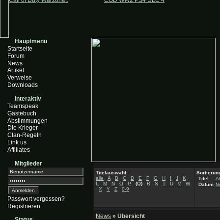
Call of Duty Warzone..
COD WW2 PS4 DLC 4
Hauptmenü
Startseite
Forum
News
Artikel
Verweise
Downloads
Interaktiv
Teamspeak
Gästebuch
Abstimmungen
Die Krieger
Clan-Regeln
Link us
Affiliates
Mitglieder
Titelauswahl:
Sortierun
alle
A
B
C
D
E
F
G
H
I
J
K
Titel
A
L
M
N
O
P
(
Q
)
R
S
T
U
V
W
Datum
N
X
Y
Z
0-9
Passwort vergessen?
Registrieren
News
» Übersicht
Status