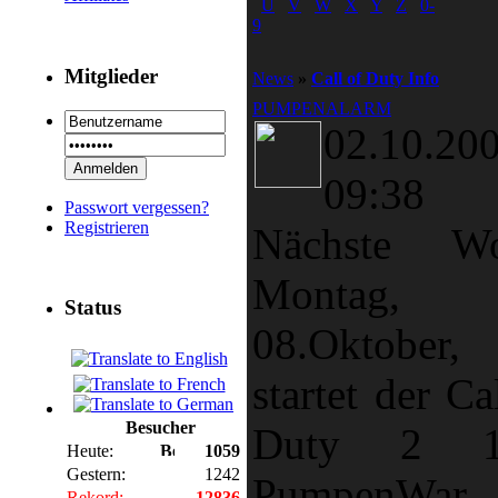
U
V
W
X
Y
Z
0-
9
Mitglieder
News
»
Call of Duty Info
PUMPENALARM
02.10.20
09:38
Passwort vergessen?
Registrieren
Nächste Wo
Montag,
Status
08.Oktober,
startet der Ca
Besucher
Duty 2 1
Heute:
1059
Gestern:
1242
PumpenWar 
Rekord:
12836