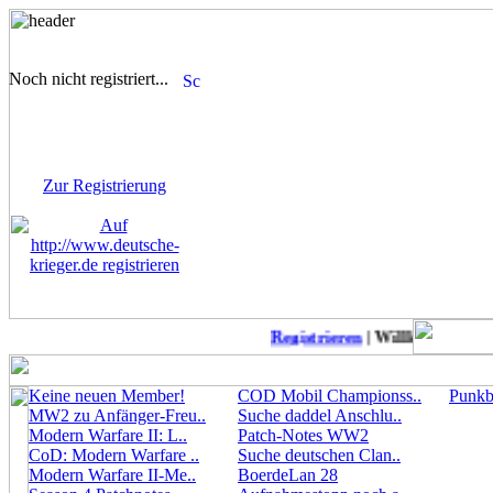
Noch nicht registriert...
Sie sind noch nicht
registriert! Einige Bereiche
werden für Sie nicht
zugänglich sein.
Zur Registrierung
Registrieren
| Willkommen auf 
Keine neuen Member!
COD Mobil Championss..
Punkbu
MW2 zu Anfänger-Freu..
Suche daddel Anschlu..
Modern Warfare II: L..
Patch-Notes WW2
CoD: Modern Warfare ..
Suche deutschen Clan..
Modern Warfare II-Me..
BoerdeLan 28