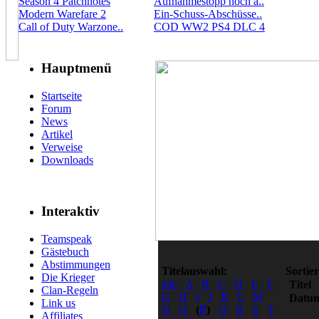
Season 4 Patchnotes
Aufnahmestopp noch a..
Modern Warefare 2
Ein-Schuss-Abschüsse..
Call of Duty Warzone..
COD WW2 PS4 DLC 4
Hauptmenü
Startseite
Forum
News
Artikel
Verweise
Downloads
Interaktiv
Teamspeak
Gästebuch
Abstimmungen
Titelauswahl:
Sortie
Die Krieger
alle
A
B
C
D
E
F
Titel
Clan-Regeln
G
H
I
J
K
L
M
Datu
Link us
N
O
(
P
)
Q
R
S
T
Affiliates