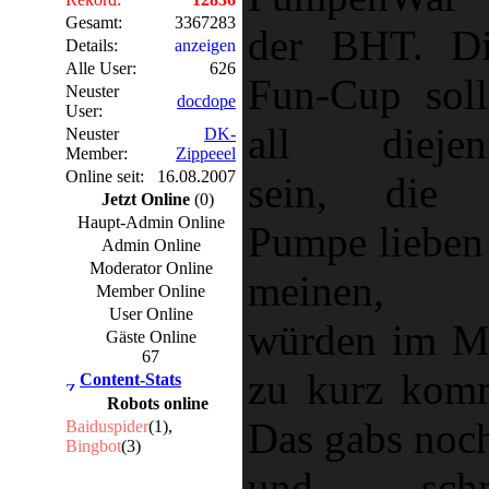
Gesamt:
3367283
der BHT. Di
Details:
anzeigen
Alle User:
626
Fun-Cup soll
Neuster
docdope
User:
all diejen
Neuster
DK-
Member:
Zippeeel
Online seit:
16.08.2007
sein, die 
Jetzt Online
(0)
Haupt-Admin Online
Pumpe lieben
Admin Online
Moderator Online
meinen, 
Member Online
User Online
würden im M
Gäste Online
67
zu kurz kom
Content-Stats
Robots online
Das gabs noch
Baiduspider
(1),
Bingbot
(3)
und schne