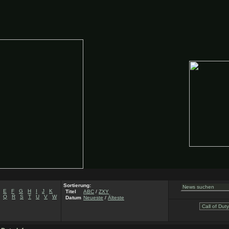
Sortierung:
E
F
G
H
I
J
K
Titel
ABC
/
ZXY
Q
R
S
T
U
V
W
Datum
Neueste
/
Älteste