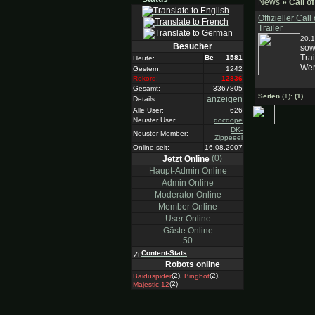
News
»
Call o
Offizieller Ca
Trailer
20.
Besucher
sow
Tra
1581
Heute:
Wer 
Gestern:
1242
Rekord:
12836
Gesamt:
3367805
Seiten
(1):
(1)
anzeigen
Details:
Alle User:
626
Neuster User:
docdope
DK-
Neuster Member:
Zippeeel
Online seit:
16.08.2007
(0)
Jetzt Online
Haupt-Admin Online
Admin Online
Moderator Online
Member Online
User Online
Gäste Online
50
Content-Stats
Robots online
(2),
(2),
Baiduspider
Bingbot
(2)
Majestic-12