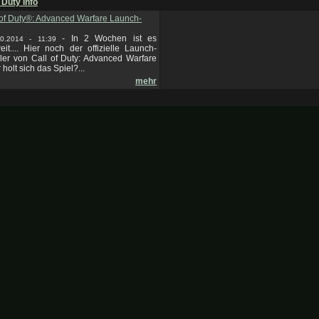
f Duty Info
ll of Duty®: Advanced Warfare Launch-
-
In 2 Wochen ist es
10.2014 - 11:39
eit.... Hier noch der offizielle Launch-
iler von Call of Duty: Advanced Warfare
holt sich das Spiel?...
mehr