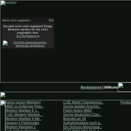
Noch nicht registriert...
Sie sind noch nicht registriert! Einige
Bereiche werden für Sie nicht
zugänglich sein.
Zur Registrierung
Registrieren
| Willkommen auf 
Keine neuen Member!
COD Mobil Championss..
Punkbu
MW2 zu Anfänger-Freu..
Suche daddel Anschlu..
Modern Warfare II: L..
Patch-Notes WW2
CoD: Modern Warfare ..
Suche deutschen Clan..
Modern Warfare II-Me..
BoerdeLan 28
Season 4 Patchnotes
Aufnahmestopp noch a..
Modern Warefare 2
Ein-Schuss-Abschüsse..