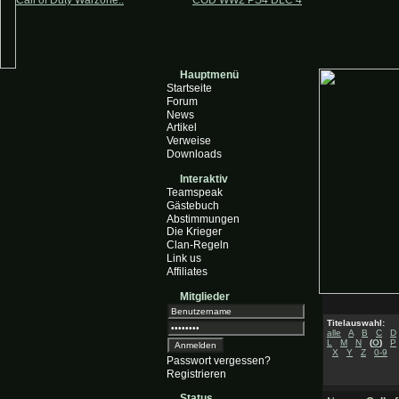
Call of Duty Warzone..
COD WW2 PS4 DLC 4
Hauptmenü
Startseite
Forum
News
Artikel
Verweise
Downloads
Interaktiv
Teamspeak
Gästebuch
Abstimmungen
Die Krieger
Clan-Regeln
Link us
Affiliates
Mitglieder
Titelauswahl:
alle
A
B
C
D
L
M
N
(
O
)
P
X
Y
Z
0-9
Passwort vergessen?
Registrieren
Status