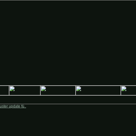
Deutsche-Krieger.de
ster update fü..