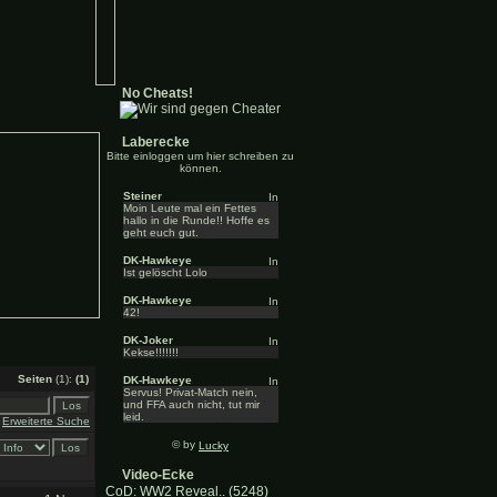
No Cheats!
Laberecke
Bitte einloggen um hier schreiben zu
können.
Steiner
Moin Leute mal ein Fettes
hallo in die Runde!! Hoffe es
geht euch gut.
DK-Hawkeye
Ist gelöscht Lolo
DK-Hawkeye
42!
DK-Joker
Kekse!!!!!!!
Seiten
(1):
(1)
DK-Hawkeye
Servus! Privat-Match nein,
und FFA auch nicht, tut mir
leid.
Erweiterte Suche
© by
Lucky
Video-Ecke
CoD: WW2 Reveal.. (5248)