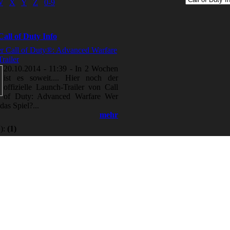
W
X
Y
Z
0-9
Call of Duty Info
ler Call of Duty®: Advanced Warfare
railer
20.10.2014 - 11:39
-
In 2 Wochen
ist es soweit.... Hier noch der
offizielle Launch-Trailer von Call
of Duty: Advanced Warfare Wer
 das Spiel?...
mehr
):
(1)