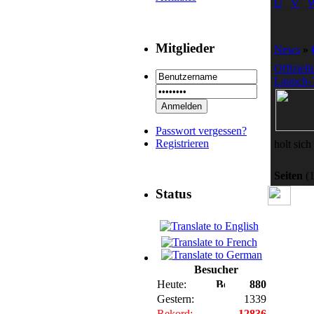
U
V
Mitglieder
News
»
Offiziel
Launch-T
Passwort vergessen?
Registrieren
holt sich
Seiten
(1
Status
Besucher
Heute:
880
Gestern:
1339
Rekord:
12836