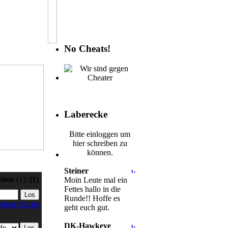
No Cheats!
Laberecke
Bitte einloggen um
hier schreiben zu
können.
Steiner
eiten
(1):
(1)
Moin Leute mal ein
Fettes hallo in die
Runde!! Hoffe es
iterte Suche
geht euch gut.
DK-Hawkeye