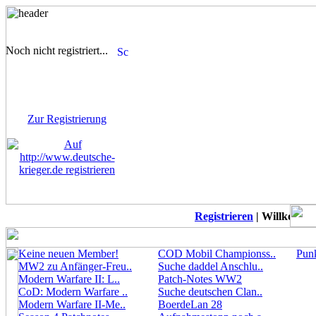
Noch nicht registriert...
Sie sind noch nicht
registriert! Einige Bereiche
werden für Sie nicht
zugänglich sein.
Zur Registrierung
Registrieren
| Willkommen 
Keine neuen Member!
COD Mobil Championss..
Punk
MW2 zu Anfänger-Freu..
Suche daddel Anschlu..
Modern Warfare II: L..
Patch-Notes WW2
CoD: Modern Warfare ..
Suche deutschen Clan..
Modern Warfare II-Me..
BoerdeLan 28