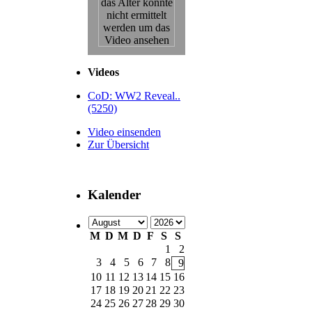
Videos
CoD: WW2 Reveal..
(5250)
Video einsenden
Zur Übersicht
Kalender
M
D
M
D
F
S
S
1
2
3
4
5
6
7
8
9
10
11
12
13
14
15
16
17
18
19
20
21
22
23
24
25
26
27
28
29
30