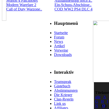
Season 4 Patchnotes
Aufnahmestopp noch a..
Modern Warefare 2
Ein-Schuss-Abschüsse..
Call of Duty Warzone..
COD WW2 PS4 DLC 4
Hauptmenü
Startseite
Forum
News
Artikel
Verweise
Downloads
Interaktiv
Teamspeak
Gästebuch
Abstimmungen
Titelaus
Die Krieger
alle
A
Clan-Regeln
G
H
I
Link us
N
(
O
)
Affiliates