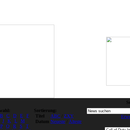
S
wahl:
Sortierung:
B
C
D
E
F
Titel
ABC
/
ZXY
Erwe
J
K
L
M
Datum
Neueste
/
Älteste
P
Q
R
S
T