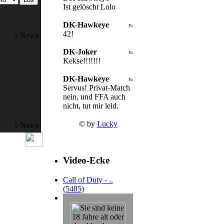
Ist gelöscht Lolo
DK-Hawkeye
42!
1 News
DK-Joker
Kekse!!!!!!!
DK-Hawkeye
Servus! Privat-Match
nein, und FFA auch
nicht, tut mir leid.
© by
Lucky
1 News
Video-Ecke
Call of Duty - ..
(5485)