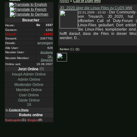
News
»
Call of Duty Info
JD_2020 über die Linux-Files zu CoD5 WW
-
Der Community
22.01.2009 - 10:32
von Treyarch, JD_2020, hat 
Besucher
offiziellen Call of Duty-Forum 
Linux-Files geäußert. Dort erklärt
1537
Heute:
die Linux-Files komplizierter sind
Gestern:
1242
hofft darauf, dass die Files in dieser Woc
Rekord:
12836
werden. D...
Gesamt:
3367761
anzeigen
Details:
Alle User:
626
Seiten
(1):
(1)
Neuster User:
docdope
DK-
Neuster Member:
Zippeeel
Online seit:
16.08.2007
(0)
Jetzt Online
Haupt-Admin Online
Admin Online
Moderator Online
Member Online
User Online
Gäste Online
18
Content-Stats
Robots online
(1),
(8)
Baiduspider
Bingbot