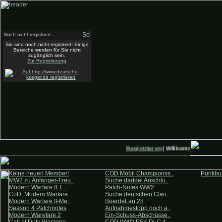
Noch nicht registriert...
Sie sind noch nicht registriert! Einige
Bereiche werden für Sie nicht
zugänglich sein.
Zur Registrierung
Registrieren
| Willkommen auf Deu
Keine neuen Member!
COD Mobil Championss..
Punkbus
MW2 zu Anfänger-Freu..
Suche daddel Anschlu..
Modern Warfare II: L..
Patch-Notes WW2
CoD: Modern Warfare ..
Suche deutschen Clan..
Modern Warfare II-Me..
BoerdeLan 28
Season 4 Patchnotes
Aufnahmestopp noch a..
Modern Warefare 2
Ein-Schuss-Abschüsse..