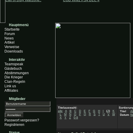
Call of Duty Warzone..
COD WW2 PS4 DLC 4
Hauptmenü
Startseite
Forum
News
Artikel
Verweise
Downloads
Interaktiv
Teamspeak
Gästebuch
Abstimmungen
Die Krieger
Clan-Regeln
Link us
Affiliates
Mitglieder
Titelauswahl:
Sortierun
alle
A
B
C
D
E
F
G
H
I
(
J
)
K
Titel
A
L
M
N
O
P
Q
R
S
T
U
V
W
Datum
N
X
Y
Z
0-9
Passwort vergessen?
Registrieren
Status