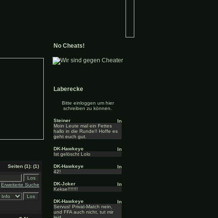
No Cheats!
Laberecke
Bitte einloggen um hier
schreiben zu können.
Steiner
Moin Leute mal ein Fettes
hallo in die Runde!! Hoffe es
geht euch gut.
DK-Hawkeye
Ist gelöscht Lolo
Seiten
(1):
(1)
DK-Hawkeye
42!
DK-Joker
Erweiterte Suche
Kekse!!!!!!!
DK-Hawkeye
Servus! Privat-Match nein,
und FFA auch nicht, tut mir
leid.