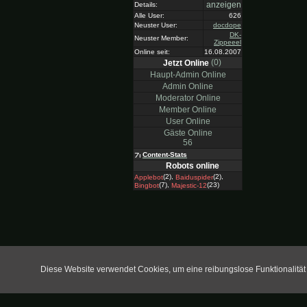
anzeigen
Details:
Alle User:
626
Neuster User:
docdope
DK-
Neuster Member:
Zippeeel
Online seit:
16.08.2007
(0)
Jetzt Online
Haupt-Admin Online
Admin Online
Moderator Online
Member Online
User Online
Gäste Online
56
Content-Stats
Robots online
(2),
(2),
Applebot
Baiduspider
(7),
(23)
Bingbot
Majestic-12
Diese Website verwendet Cookies, um eine reibungslose Funktionalitä