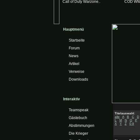
Call of Duty Warzone..
COD WW
Hauptmenü
Startseite
Forum
News
Artikel
Verweise
Downloads
Interaktiv
Teamspeak
Titelauswahl:
alle
A
B
C
D
Gästebuch
L
M
N
O
P
X
Y
Z
0-9
Abstimmungen
Die Krieger