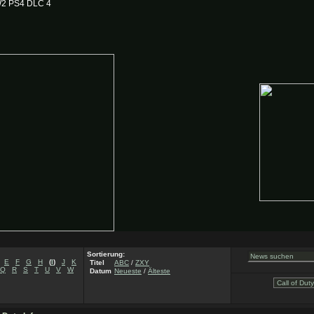
2 PS4 DLC 4
Sortierung:
E
F
G
H
(
I
)
J
K
Titel
ABC
/
ZXY
Q
R
S
T
U
V
W
Datum
Neueste
/
Älteste