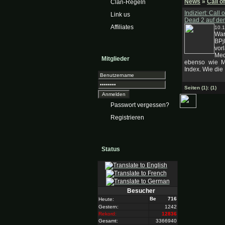
News
»
Call o
Clan-Regeln
Indiziert: Call
Link us
Dead 2 auf de
Affiliates
10.
War
BP
vor
Med
Mitglieder
ebenso wie M
Index. Wie die 
Seiten
(1):
(1)
Passwort vergessen?
Registrieren
Status
Besucher
716
Heute:
Gestern:
1242
Rekord:
12836
Gesamt:
3366940