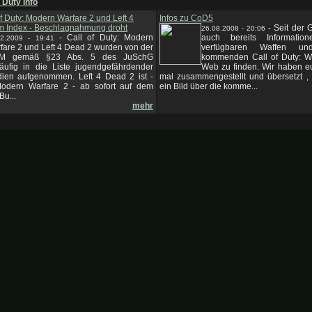
f Duty Info
 of Duty: Modern Warfare 2 und Left 4
Infos zu CoD5
m Index - Beschlagnahmung droht
-
Seit der 
26.08.2008 - 20:06
-
Call of Duty: Modern
auch bereits Informatio
12.2009 - 19:41
fare 2 und Left 4 Dead 2 wurden von der
verfügbaren Waffen u
jM gemäß §23 Abs. 5 des JuSchG
kommenden Call of Duty: W
läufig in die Liste jugendgefährdender
Web zu finden. Wir haben eu
ien aufgenommen. Left 4 Dead 2 ist -
mal zusammengestellt und übersetzt , 
odern Warfare 2 - ab sofort auf dem
ein Bild über die komme...
Bu...
mehr