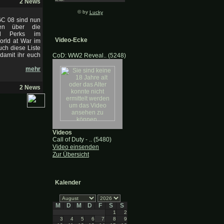
2 News
© by
Lucky
GC 08 sind nun
nen über die
nd Perks im
Video-Ecke
orld at War im
ch diese Liste
damit ihr euch
CoD: WW2 Reveal.. (5248)
mehr
2 News
Videos
Call of Duty - .. (5480)
Video einsenden
Zur Übersicht
Kalender
M
D
M
D
F
S
S
1
2
3
4
5
6
7
8
9