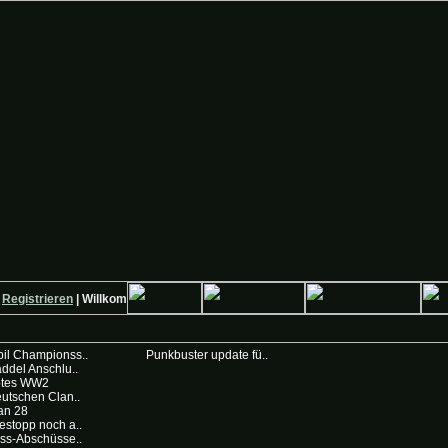
egistrieren
| Willkommen auf Deutsche-Krieger.de
il Championss..
Punkbuster update fü..
ddel Anschlu..
otes WW2
utschen Clan..
an 28
stopp noch a..
ss-Abschüsse..