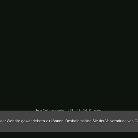
Diese Website wurde mit PHPKIT WCMS erstellt
PHPKIT ist eine eingetragene Marke der mxbyte GbR © 2002-2012
t der Website gewährleisten zu können. Deshalb sollten Sie der Verwendung von 