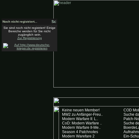
Noch nicht registriert...
Sie sind noch nicht registriert! Einige
Bereiche werden für Sie nicht
zugänglich sein.
Zur Registrierung
R
Keine neuen Member!
COD Mob
MW2 zu Anfänger-Freu..
Suche da
Modern Warfare II: L..
Patch-N
CoD: Modern Warfare ..
Suche de
Modern Warfare II-Me..
BoerdeL
Season 4 Patchnotes
Aufnahme
Modern Warefare 2
Ein-Schu