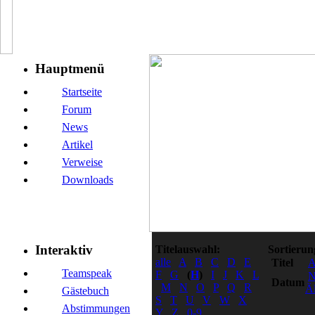
Hauptmenü
Startseite
Forum
News
Artikel
Verweise
Downloads
Interaktiv
Titelauswahl:
Sortierun
alle
A
B
C
D
E
Titel
Teamspeak
F
G
(
H
)
I
J
K
L
N
Datum
M
N
O
P
Q
R
Äl
Gästebuch
S
T
U
V
W
X
Abstimmungen
Y
Z
0-9