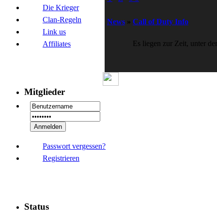
Die Krieger
Clan-Regeln
News
»
Call of Duty Info
Link us
Es liegen zur Zeit, unter d
Affiliates
Mitglieder
Passwort vergessen?
Registrieren
Status