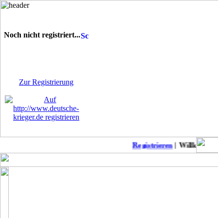
Noch nicht registriert...
Sie sind noch nicht
registriert! Einige Bereiche
werden für Sie nicht
zugänglich sein.
Zur Registrierung
Registrieren
| Willkommen 
Keine neuen Member!
COD Mobil Championss..
Punkb
MW2 zu Anfänger-Freu..
Suche daddel Anschlu..
Modern Warfare II: L..
Patch-Notes WW2
CoD: Modern Warfare ..
Suche deutschen Clan..
Modern Warfare II-Me..
BoerdeLan 28
Season 4 Patchnotes
Aufnahmestopp noch a..
Modern Warefare 2
Ein-Schuss-Abschüsse..
Call of Duty Warzone..
COD WW2 PS4 DLC 4