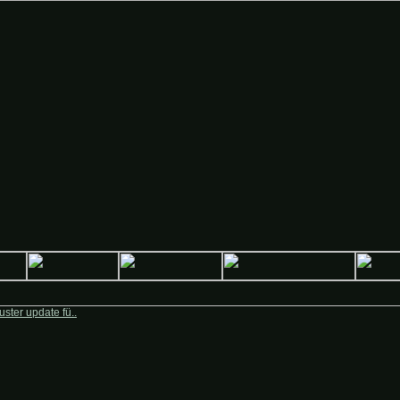
 Deutsche-Krieger.de
ster update fü..