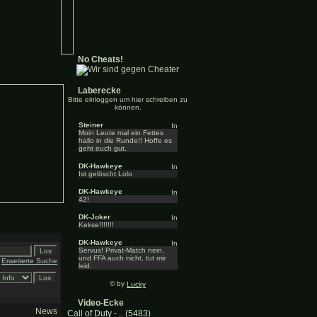
No Cheats!
Laberecke
Bitte einloggen um hier schreiben zu
können.
Steiner
Moin Leute mal ein Fettes
hallo in die Runde!! Hoffe es
geht euch gut.
DK-Hawkeye
Ist gelöscht Lolo
DK-Hawkeye
42!
DK-Joker
Kekse!!!!!!!
DK-Hawkeye
Servus! Privat-Match nein,
und FFA auch nicht, tut mir
Erweiterte Suche
leid.
© by
Lucky
Video-Ecke
News
Call of Duty - .. (5483)