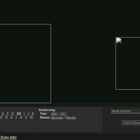
Sortierung:
E
F
G
(
H
)
I
J
K
Titel
ABC
/
ZXY
Q
R
S
T
U
V
W
Datum
Neueste
/
Älteste
f Duty Info