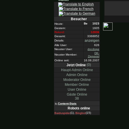
Besucher
1023
Heute:
Gestern:
1605
Rekord:
12836
Gesamt:
3368852
anzeigen
Details:
Alle User:
626
Neuster User:
docdope
DK-
Neuster Member:
Zippeeel
Online seit:
16.08.2007
(0)
Jetzt Online
Haupt-Admin Online
Admin Online
Moderator Online
Member Online
User Online
Gäste Online
38
Content-Stats
Robots online
(1),
(15)
Baiduspider
Bingbot