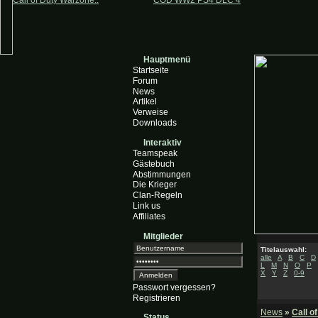
Call of Duty Warzone..
COD WW2 PS4 DLC 4
Hauptmenü
Startseite
Forum
News
Artikel
Verweise
Downloads
Interaktiv
Teamspeak
Gästebuch
Abstimmungen
Die Krieger
Clan-Regeln
Link us
Affiliates
Mitglieder
Titelauswahl:
alle
A
B
C
D
L
M
N
O
P
X
Y
Z
0-9
Passwort vergessen?
Registrieren
News
»
Call o
Status