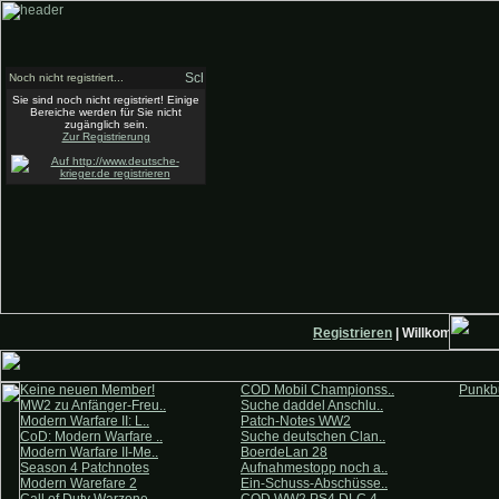
Noch nicht registriert...
Sie sind noch nicht registriert! Einige
Bereiche werden für Sie nicht
zugänglich sein.
Zur Registrierung
Registrieren
| Willkommen auf
Keine neuen Member!
COD Mobil Championss..
Punkbu
MW2 zu Anfänger-Freu..
Suche daddel Anschlu..
Modern Warfare II: L..
Patch-Notes WW2
CoD: Modern Warfare ..
Suche deutschen Clan..
Modern Warfare II-Me..
BoerdeLan 28
Season 4 Patchnotes
Aufnahmestopp noch a..
Modern Warefare 2
Ein-Schuss-Abschüsse..