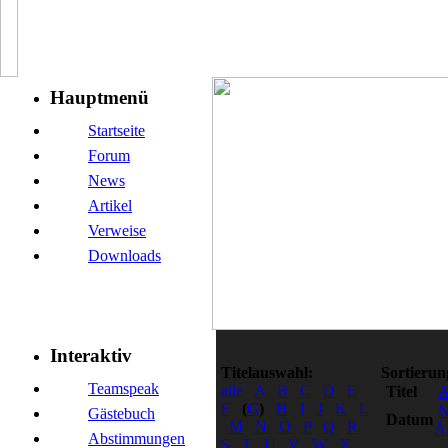
Hauptmenü
Startseite
Forum
News
Artikel
Verweise
Downloads
Interaktiv
Titelauswahl:
Sortierun
Teamspeak
alle
A
B
C
D
E
Titel
F
(
G
)
H
I
J
K
L
N
Gästebuch
Datum
M
N
O
P
Q
R
Äl
Abstimmungen
S
T
U
V
W
X