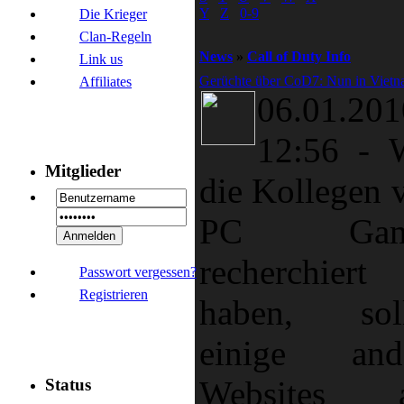
Y
Z
0-9
Die Krieger
Clan-Regeln
News
»
Call of Duty Info
Link us
Gerüchte über CoD7: Nun in Viet
Affiliates
06.01.201
12:56
-
Mitglieder
die Kollegen 
PC Gam
recherchiert
Passwort vergessen?
Registrieren
haben, sol
einige and
Websites 
Status