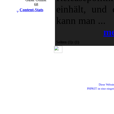
68
einhält, und 
Content-Stats
kann man ...
m
Seiten
(1):
(1)
Diese Websi
PHPKIT ist eine eing