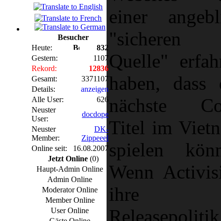
einer angebl
"sicheren
Besucher
Heute:
832
Quelle" erfah
Gestern:
1107
Rekord:
12836
haben, dass 
Gesamt:
3371107
Details:
anzeigen
nächste C
Alle User:
626
Neuster
docdope
User:
Titel im Viet
Neuster
DK-
Member:
Zippeeel
spielen könn
Online seit:
16.08.2007
Jetzt Online
(0)
Wenn Activis
Haupt-Admin Online
Admin Online
ihre
Moderator Online
Member Online
Releasepolitik
User Online
Gäste Online