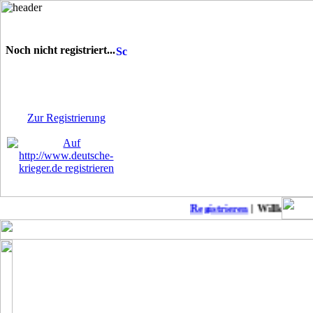
Noch nicht registriert...
Sie sind noch nicht
registriert! Einige Bereiche
werden für Sie nicht
zugänglich sein.
Zur Registrierung
Registrieren
| Willkommen 
Keine neuen Member!
COD Mobil Championss..
Punkb
MW2 zu Anfänger-Freu..
Suche daddel Anschlu..
Modern Warfare II: L..
Patch-Notes WW2
CoD: Modern Warfare ..
Suche deutschen Clan..
Modern Warfare II-Me..
BoerdeLan 28
Season 4 Patchnotes
Aufnahmestopp noch a..
Modern Warefare 2
Ein-Schuss-Abschüsse..
Call of Duty Warzone..
COD WW2 PS4 DLC 4