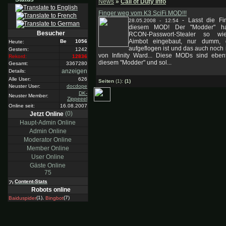
News
»
Call of Duty Info
Finger weg vom K3 SciFi MOD!!!
-
Lasst die Fi
28.05.2008 - 12:54
diesem MOD! Der "Modder" ha
Besucher
RCON-Passwort-Stealer so wi
Aimbot eingebaut, nur dumm, 
1056
Heute:
aufgeflogen ist und das auch noch
Gestern:
1242
von Infinity Ward... Diese MODs sind ebenf
Rekord:
12836
diesem "Modder" und sol...
Gesamt:
3367280
anzeigen
Details:
Alle User:
626
Seiten
(1):
(1)
Neuster User:
docdope
DK-
Neuster Member:
Zippeeel
Online seit:
16.08.2007
(0)
Jetzt Online
Haupt-Admin Online
Admin Online
Moderator Online
Member Online
User Online
Gäste Online
75
Content-Stats
Robots online
(1),
(7)
Baiduspider
Bingbot