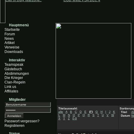
Call of Duty Warzone..
COD WW2 PS4 DLC 4
Hauptmenü
Startseite
Forum
News
Artikel
Verweise
Downloads
Interaktiv
Teamspeak
Gästebuch
Abstimmungen
Die Krieger
Clan-Regeln
Link us
Affiliates
Mitglieder
Titelauswahl:
Sortierun
alle
A
B
C
D
E
(
F
)
G
H
I
J
K
Titel
A
L
M
N
O
P
Q
R
S
T
U
V
W
Datum
N
X
Y
Z
0-9
Passwort vergessen?
Registrieren
Status