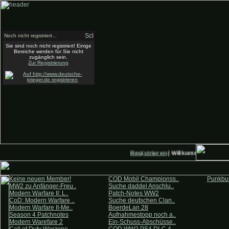
Noch nicht registriert...
Sie sind noch nicht registriert! Einige
Bereiche werden für Sie nicht
zugänglich sein.
Zur Registrierung
Registrieren
| Willkommen auf Deu
Keine neuen Member!
COD Mobil Championss..
Punkbus
MW2 zu Anfänger-Freu..
Suche daddel Anschlu..
Modern Warfare II: L..
Patch-Notes WW2
CoD: Modern Warfare ..
Suche deutschen Clan..
Modern Warfare II-Me..
BoerdeLan 28
Season 4 Patchnotes
Aufnahmestopp noch a..
Modern Warefare 2
Ein-Schuss-Abschüsse..