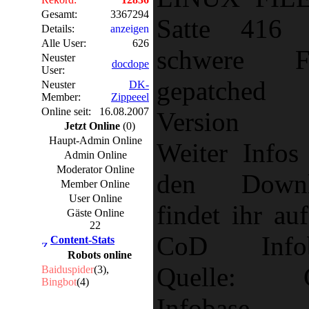
Gesamt:
3367294
Satte 416
Details:
anzeigen
Alle User:
626
schwere Fi
Neuster
docdope
User:
gepatched 
Neuster
DK-
Member:
Zippeeel
Online seit:
16.08.2007
Version 1
Jetzt Online
(0)
Haupt-Admin Online
Weiter Infos
Admin Online
Moderator Online
den Downl
Member Online
User Online
findet ihr au
Gäste Online
22
CoD Infob
Content-Stats
Robots online
Quelle: 
Baiduspider
(3),
Bingbot
(4)
Infobase...