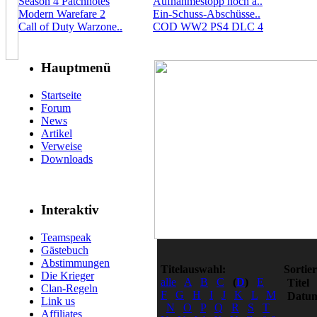
Season 4 Patchnotes
Aufnahmestopp noch a..
Modern Warefare 2
Ein-Schuss-Abschüsse..
Call of Duty Warzone..
COD WW2 PS4 DLC 4
Hauptmenü
Startseite
Forum
News
Artikel
Verweise
Downloads
Interaktiv
Teamspeak
Gästebuch
Abstimmungen
Titelauswahl:
Sortie
Die Krieger
alle
A
B
C
(
D
)
E
Titel
Clan-Regeln
F
G
H
I
J
K
L
M
Datu
Link us
N
O
P
Q
R
S
T
Affiliates