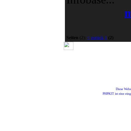
m
Seiten
(2):
<
zurück
1
(2)
Diese Webs
PHPKIT ist eine ei