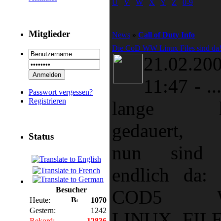
U
V
W
X
Y
Z
0-9
Mitglieder
News
»
Call of Duty Info
Die CoD WW Linux Files sind da!
21.02.20
11:47
-
..
Passwort vergessen?
Registrieren
lange ha
gedauert, 
Status
nun sind 
endlich da:
Besucher
COD5 
Heute:
1070
Gestern:
1242
LINUX FILE
Rekord:
12836