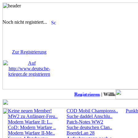
Noch nicht registriert...
Sie sind noch nicht
registriert! Einige Bereiche
werden für Sie nicht
zugänglich sein.
Zur Registrierung
Registrieren
| Willkommen auf 
Keine neuen Member!
COD Mobil Championss..
Punkbu
MW2 zu Anfänger-Freu..
Suche daddel Anschlu..
Modern Warfare II: L..
Patch-Notes WW2
CoD: Modern Warfare ..
Suche deutschen Clan..
Modern Warfare II-Me..
BoerdeLan 28