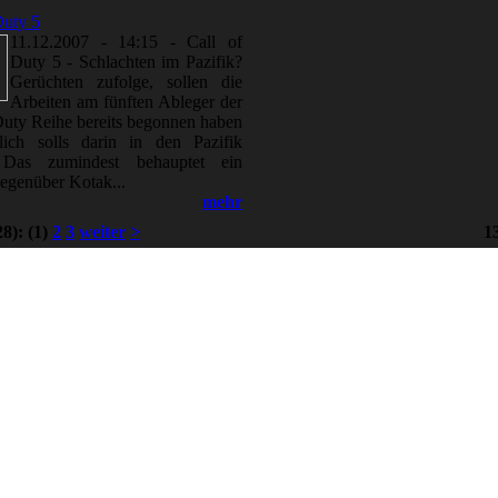
Duty 5
11.12.2007 - 14:15
-
Call of
Duty 5 - Schlachten im Pazifik?
Gerüchten zufolge, sollen die
Arbeiten am fünften Ableger der
Duty Reihe bereits begonnen haben
lich solls darin in den Pazifik
 Das zumindest behauptet ein
gegenüber Kotak...
mehr
28):
(1)
2
3
weiter
>
1