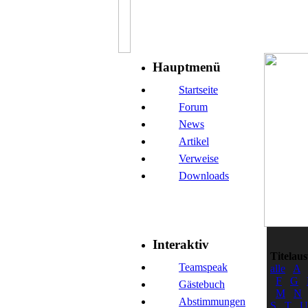
Hauptmenü
Startseite
Forum
News
Artikel
Verweise
Downloads
Interaktiv
Titelau
Teamspeak
alle
A
F
G
Gästebuch
M
N
Abstimmungen
S
T
U