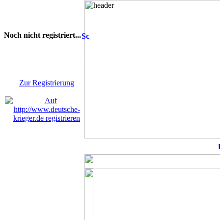
Noch nicht registriert...
Sie sind noch nicht
registriert! Einige Bereiche
werden für Sie nicht
zugänglich sein.
Zur Registrierung
Re
Keine neuen Member!
COD Mobil
MW2 zu Anfänger-Freu..
Suche dadd
Modern Warfare II: L..
Patch-No
CoD: Modern Warfare ..
Suche deut
Modern Warfare II-Me..
BoerdeLan
Season 4 Patchnotes
Aufnahmes
Modern Warefare 2
Ein-Schuss
Call of Duty Warzone..
COD WW2