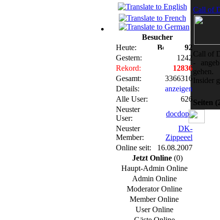
Call of 
Besucher
Heute:
92
Call of 
Gestern:
1242
- angeb
Rekord:
12836
gehen.
Gesamt:
3366316
Insider 
Details:
anzeigen
Alle User:
626
Seiten
(
Neuster
docdope
User:
Neuster
DK-
Member:
Zippeeel
Online seit:
16.08.2007
Jetzt Online
(0)
Haupt-Admin Online
Admin Online
Moderator Online
Member Online
User Online
Gäste Online