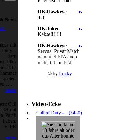
Ist gelöscht Lolo
DK-Hawkeye
42!
36 News
er-
DK-Joker
Kekse!!!!!!!
luss mit
DK-Hawkeye
f Duty -
Servus! Privat-Match
h dem
nein, und FFA auch
st alles
nicht, tut mir leid.
com 2017
ehammer
© by
Lucky
pieler-
... ...
mehr
Video-Ecke
ere Call
jetzt mit
Call of Duty - .. (5480)
en Patch
 haben.
. HIER
mehr