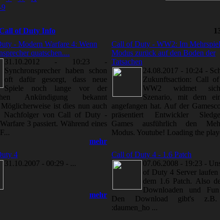
-9
Call of Duty Info
1
Duty - Modern Warfare 4: Wenn
Call of Duty - WW2: Im Mehrspiel
sprecher quatschen....
Modus zurück auf den Boden der
31.10.2012 - 10:23
-
Tatsachen
Synchronsprecher haben schon
24.08.2017 - 10:24
-
Sch
oft dafür gesorgt, dass neue
Zukunftsaction: Call o
Spiele noch lange vor der
WW2 widmet sic
lichen Ankündigung bekannt
Szenario, mit dem ein
Möglicherweise ist dies nun auch
angefangen hat. Auf der Games
 Nachfolger von Call of Duty -
präsentiert Entwickler Sledg
arfare 3 passiert. Während eines
Games ausführlich den Mehrs
...
Modus. Youtube! Loading the player
mehr
Duty 4
Call of Duty 4 - 1.6 Patch
31.10.2007 - 00:29
-
...
07.06.2008 - 19:23
-
Uns
of Duty 4 Server laufen 
dem 1.6 Patch. Also d
Downloaden und Fun
mehr
Den Download gibt's z.B
:daumen_ho ...