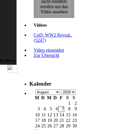
Videos
CoD: WW2 Reveal..
(5247)
Video einsenden
Zur Übersicht
36 News
Kalender
M
D
M
D
F
S
S
1
2
3
4
5
6
8
9
7
10
11
12
13
14
15
16
17
18
19
20
21
22
23
24
25
26
27
28
29
30