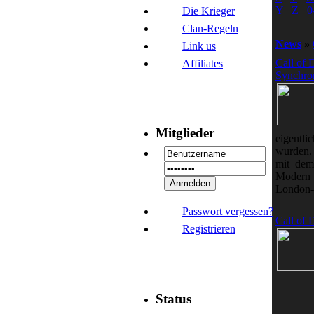
Y
Z
0
Die Krieger
Clan-Regeln
News
»
Link us
Call of 
Affiliates
Synchron
Mitglieder
eigent
wurden. 
mit dem
Modern W
London-F
Passwort vergessen?
Call of 
Registrieren
Status