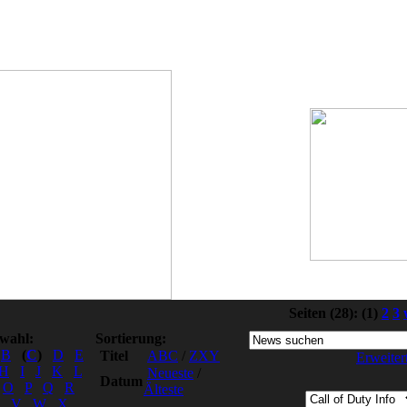
Seiten
(28):
(1)
2
3
swahl:
Sortierung:
B
(
C
)
D
E
Titel
ABC
/
ZXY
Erweiter
H
I
J
K
L
Neueste
/
Datum
O
P
Q
R
Älteste
V
W
X