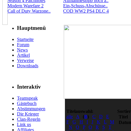
Season 4 Patchnotes
Aufnahmestopp noch a..
Modern Warefare 2
Ein-Schuss-Abschüsse..
Call of Duty Warzone..
COD WW2 PS4 DLC 4
Hauptmenü
Startseite
Forum
News
Artikel
Verweise
Downloads
Interaktiv
Teamspeak
Gästebuch
Abstimmungen
Titelauswahl:
Sortie
Die Krieger
alle
A
(
B
)
C
D
E
Titel
Clan-Regeln
F
G
H
I
J
K
L
M
Datu
Link us
N
O
P
Q
R
S
T
Affiliates