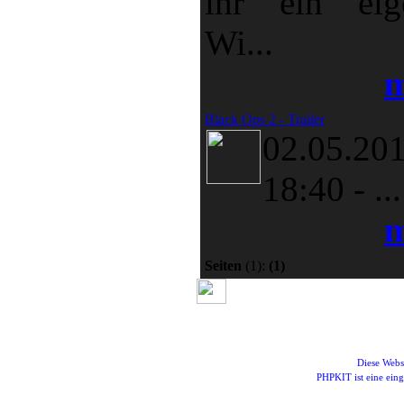
ihr ein eig
Wi...
m
Black Ops 2 - Trailer
02.05.20
18:40
-
...
m
Seiten
(1):
(1)
Diese Webs
PHPKIT ist eine ei