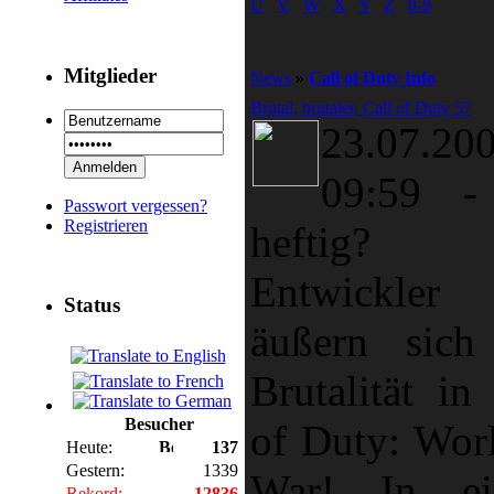
U
V
W
X
Y
Z
0-9
Mitglieder
News
»
Call of Duty Info
Brutal, brutaler, Call of Duty 5?
23.07.20
09:59
Passwort vergessen?
Registrieren
heftig
Entwickler
Status
äußern sich
Brutalität in
Besucher
of Duty: Worl
Heute:
137
Gestern:
1339
War! In ei
Rekord:
12836