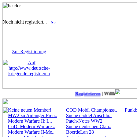
Noch nicht registriert...
Sie sind noch nicht
registriert! Einige Bereiche
werden für Sie nicht
zugänglich sein.
Zur Registrierung
Registrieren
| Willkommen auf 
Keine neuen Member!
COD Mobil Championss..
Punkbu
MW2 zu Anfänger-Freu..
Suche daddel Anschlu..
Modern Warfare II: L..
Patch-Notes WW2
CoD: Modern Warfare ..
Suche deutschen Clan..
Modern Warfare II-Me..
BoerdeLan 28