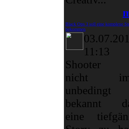
m
Black Ops 3 soll eine komplexe St
bekommen
03.07.20
11:13
Shooter s
nicht im
unbedingt
bekannt da
eine tiefgän