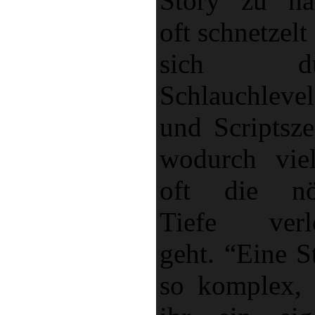
Story zu ha
oft schnetzel
sich du
Schlauchlevel
und Scriptsze
wodurch vie
oft die nö
Tiefe verl
geht. “Eine S
so komplex, 