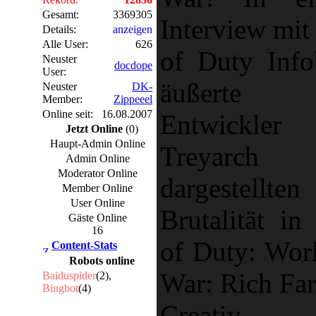
Gesamt:
3369305
Interview mit
Details:
anzeigen
Alle User:
626
of Duty Info
Neuster
docdope
User:
äußerte s
Neuster
DK-
Member:
Zippeeel
Online seit:
16.08.2007
Entwickler
Jetzt Online
(0)
Haupt-Admin Online
Treyarch 
Admin Online
Moderator Online
dargestellten
Member Online
User Online
Brutalität in
Gäste Online
16
of Duty: Worl
Content-Stats
Robots online
War: Rich Far
Baiduspider
(2),
Bingbot
(4)
Creativ...