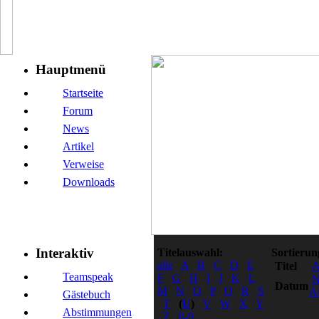
Hauptmenü
Startseite
Forum
News
Artikel
Verweise
Downloads
Interaktiv
Titelauswahl:
Sortierun
alle
A
B
C
D
E
Titel
Teamspeak
F
G
H
I
J
K
L
N
Datum
M
N
O
P
Q
R
S
Äl
Gästebuch
T
(
U
)
V
W
X
Y
Abstimmungen
Z
0-9