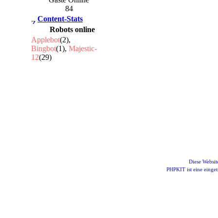
84
Content-Stats
Robots online
Applebot
(2),
Bingbot
(1),
Majestic-
12
(29)
Diese Websi
PHPKIT ist eine eing