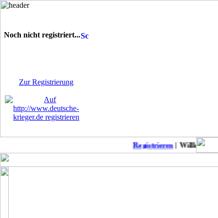
Noch nicht registriert...
Sie sind noch nicht
registriert! Einige Bereiche
werden für Sie nicht
zugänglich sein.
Zur Registrierung
Registrieren
| Willkommen 
Keine neuen Member!
COD Mobil Championss..
Punkb
MW2 zu Anfänger-Freu..
Suche daddel Anschlu..
Modern Warfare II: L..
Patch-Notes WW2
CoD: Modern Warfare ..
Suche deutschen Clan..
Modern Warfare II-Me..
BoerdeLan 28
Season 4 Patchnotes
Aufnahmestopp noch a..
Modern Warefare 2
Ein-Schuss-Abschüsse..
Call of Duty Warzone..
COD WW2 PS4 DLC 4