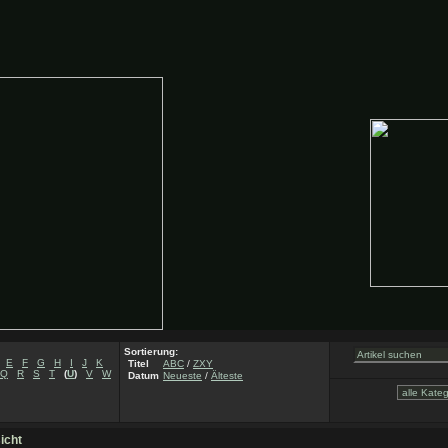
Sortierung:
E
F
G
H
I
J
K
Titel
ABC
/
ZXY
Q
R
S
T
(
U
)
V
W
Datum
Neueste
/
Älteste
icht