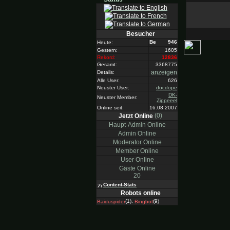
Besucher
946
Heute:
Gestern:
1605
Rekord:
12836
Gesamt:
3368775
anzeigen
Details:
Alle User:
626
Neuster User:
docdope
DK-
Neuster Member:
Zippeeel
Online seit:
16.08.2007
(0)
Jetzt Online
Haupt-Admin Online
Admin Online
Moderator Online
Member Online
User Online
Gäste Online
20
Content-Stats
Robots online
(1),
(9)
Baiduspider
Bingbot