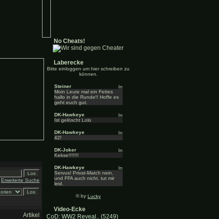
No Cheats!
Laberecke
Bitte einloggen um hier schreiben zu
können.
Steiner
Moin Leute mal ein Fettes
hallo in die Runde!! Hoffe es
geht euch gut.
DK-Hawkeye
Ist gelöscht Lolo
DK-Hawkeye
42!
DK-Joker
Kekse!!!!!!!
DK-Hawkeye
Servus! Privat-Match nein,
und FFA auch nicht, tut mir
Erweiterte Suche
leid.
© by
Lucky
Video-Ecke
Artikel
CoD: WW2 Reveal.. (5249)