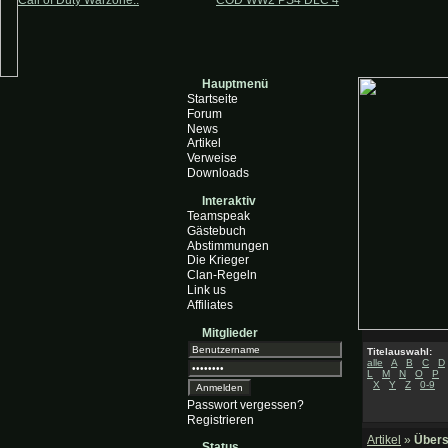
Call of Duty Warzone..
COD WW2 PS4 DLC 4
Hauptmenü
Startseite
Forum
News
Artikel
Verweise
Downloads
Interaktiv
Teamspeak
Gästebuch
Abstimmungen
Die Krieger
Clan-Regeln
Link us
Affiliates
Mitglieder
Titelauswahl:
alle
A
B
C
D
L
M
N
O
P
X
Y
Z
0-9
Passwort vergessen?
Registrieren
Artikel
»
Übers
Status