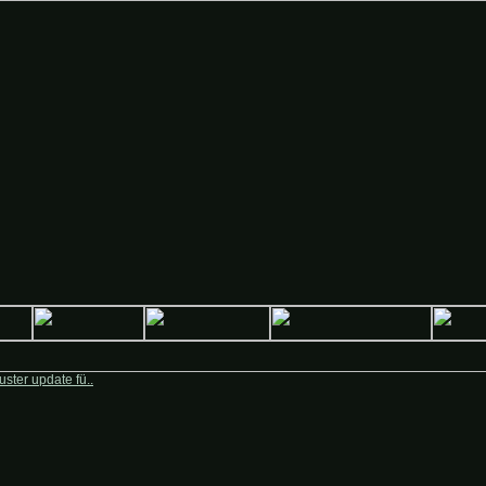
 Deutsche-Krieger.de
ster update fü..