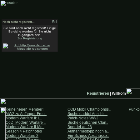
Noch nicht registriert...
Sie sind noch nicht registriert! Einige
Bereiche werden für Sie nicht
zugänglich sein.
Zur Registrierung
Registrieren
| Willkommen auf
Keine neuen Member!
COD Mobil Championss..
Punkbu
MW2 zu Anfänger-Freu..
Suche daddel Anschlu..
Modern Warfare II: L..
Patch-Notes WW2
CoD: Modern Warfare ..
Suche deutschen Clan..
Modern Warfare II-Me..
BoerdeLan 28
Season 4 Patchnotes
Aufnahmestopp noch a..
Modern Warefare 2
Ein-Schuss-Abschüsse..