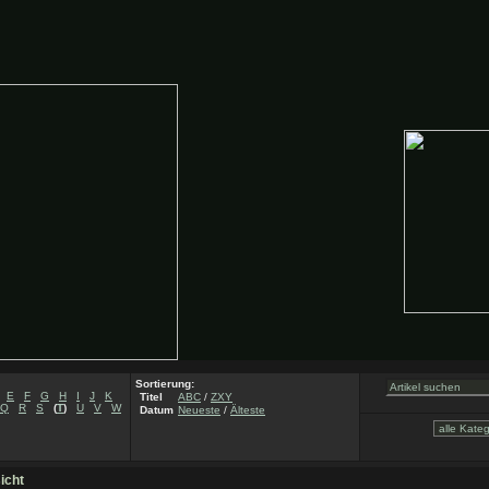
Sortierung:
E
F
G
H
I
J
K
Titel
ABC
/
ZXY
Q
R
S
(
T
)
U
V
W
Datum
Neueste
/
Älteste
icht