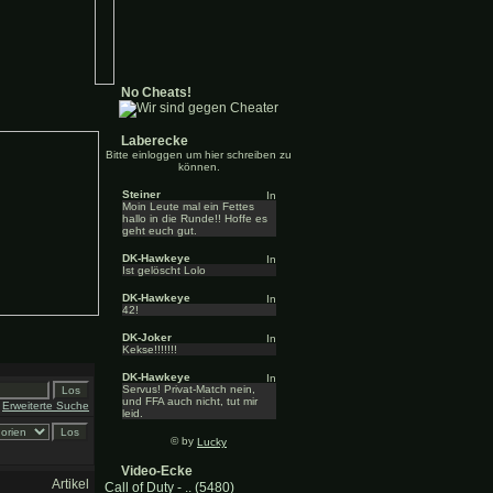
No Cheats!
Laberecke
Bitte einloggen um hier schreiben zu
können.
Steiner
Moin Leute mal ein Fettes
hallo in die Runde!! Hoffe es
geht euch gut.
DK-Hawkeye
Ist gelöscht Lolo
DK-Hawkeye
42!
DK-Joker
Kekse!!!!!!!
DK-Hawkeye
Servus! Privat-Match nein,
und FFA auch nicht, tut mir
Erweiterte Suche
leid.
© by
Lucky
Video-Ecke
Artikel
Call of Duty - .. (5480)