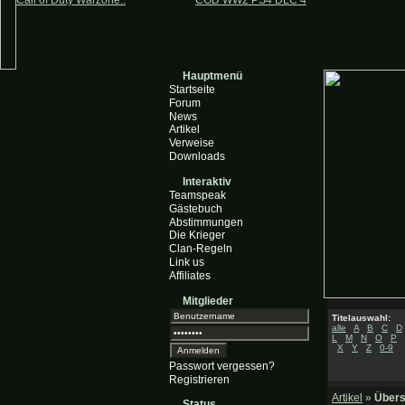
Call of Duty Warzone..
COD WW2 PS4 DLC 4
Hauptmenü
Startseite
Forum
News
Artikel
Verweise
Downloads
Interaktiv
Teamspeak
Gästebuch
Abstimmungen
Die Krieger
Clan-Regeln
Link us
Affiliates
Mitglieder
Titelauswahl:
alle
A
B
C
D
L
M
N
O
P
X
Y
Z
0-9
Passwort vergessen?
Registrieren
Artikel
»
Übers
Status