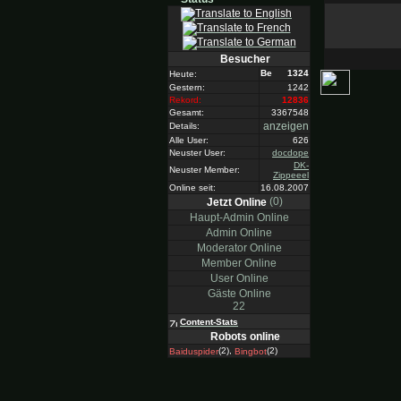
Besucher
1324
Heute:
Gestern:
1242
Rekord:
12836
Gesamt:
3367548
anzeigen
Details:
Alle User:
626
Neuster User:
docdope
DK-
Neuster Member:
Zippeeel
Online seit:
16.08.2007
(0)
Jetzt Online
Haupt-Admin Online
Admin Online
Moderator Online
Member Online
User Online
Gäste Online
22
Content-Stats
Robots online
(2),
(2)
Baiduspider
Bingbot