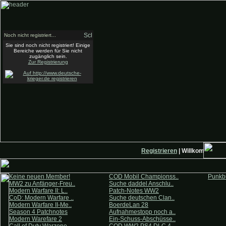
Noch nicht registriert...
Sie sind noch nicht registriert! Einige
Bereiche werden für Sie nicht
zugänglich sein.
Zur Registrierung
Registrieren
| Willkommen auf
Keine neuen Member!
COD Mobil Championss..
Punkbu
MW2 zu Anfänger-Freu..
Suche daddel Anschlu..
Modern Warfare II: L..
Patch-Notes WW2
CoD: Modern Warfare ..
Suche deutschen Clan..
Modern Warfare II-Me..
BoerdeLan 28
Season 4 Patchnotes
Aufnahmestopp noch a..
Modern Warefare 2
Ein-Schuss-Abschüsse..