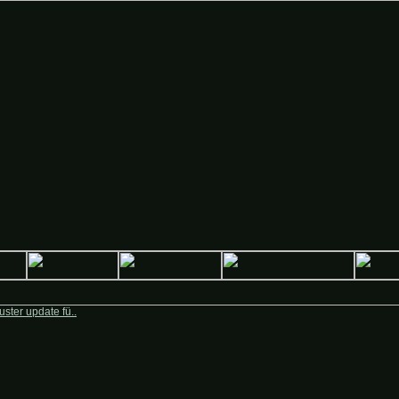
 Deutsche-Krieger.de
ster update fü..